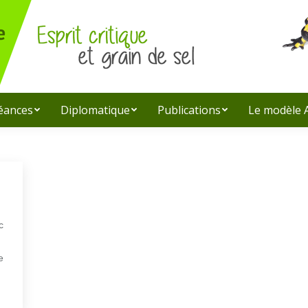
léances
Diplomatique
Publications
Le modèle
c
e