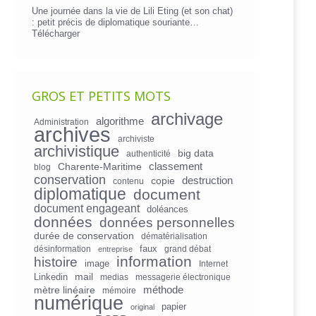
Une journée dans la vie de Lili Eting (et son chat)
: petit précis de diplomatique souriante…
Télécharger
GROS ET PETITS MOTS
archivage
algorithme
Administration
archives
archiviste
archivistique
big data
authenticité
Charente-Maritime
classement
blog
conservation
copie
destruction
contenu
diplomatique
document
document engageant
doléances
données
données personnelles
durée de conservation
dématérialisation
faux
désinformation
grand débat
entreprise
information
histoire
image
Internet
mail
Linkedin
medias
messagerie électronique
mètre linéaire
méthode
mémoire
numérique
papier
original