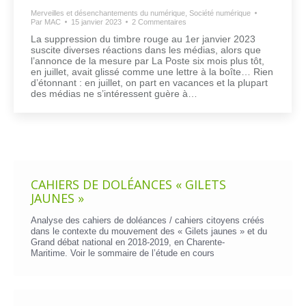
Merveilles et désenchantements du numérique
,
Société numérique
Par
MAC
15 janvier 2023
2 Commentaires
La suppression du timbre rouge au 1er janvier 2023
suscite diverses réactions dans les médias, alors que
l’annonce de la mesure par La Poste six mois plus tôt,
en juillet, avait glissé comme une lettre à la boîte… Rien
d’étonnant : en juillet, on part en vacances et la plupart
des médias ne s’intéressent guère à…
CAHIERS DE DOLÉANCES « GILETS
JAUNES »
Analyse des cahiers de doléances / cahiers citoyens créés
dans le contexte du mouvement des « Gilets jaunes » et du
Grand débat national en 2018-2019, en Charente-
Maritime. Voir le
sommaire de l’étude en cours