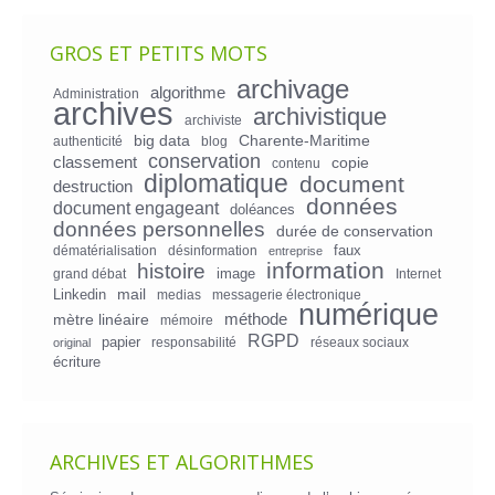
GROS ET PETITS MOTS
archivage
algorithme
Administration
archives
archivistique
archiviste
big data
Charente-Maritime
authenticité
blog
conservation
classement
copie
contenu
diplomatique
document
destruction
données
document engageant
doléances
données personnelles
durée de conservation
faux
dématérialisation
désinformation
entreprise
information
histoire
image
grand débat
Internet
mail
Linkedin
medias
messagerie électronique
numérique
mètre linéaire
méthode
mémoire
RGPD
papier
responsabilité
réseaux sociaux
original
écriture
ARCHIVES ET ALGORITHMES