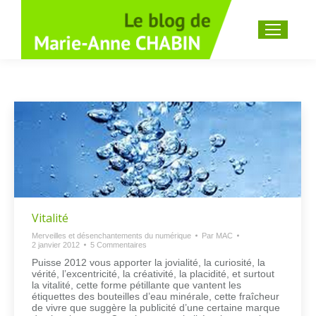
Recherche
:
Vitalité
Merveilles et désenchantements du numérique
Par
MAC
2 janvier 2012
5 Commentaires
Puisse 2012 vous apporter la jovialité, la curiosité, la
vérité, l’excentricité, la créativité, la placidité, et surtout
la vitalité, cette forme pétillante que vantent les
étiquettes des bouteilles d’eau minérale, cette fraîcheur
de vivre que suggère la publicité d’une certaine marque