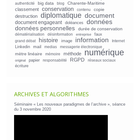
big data
Charente-Maritime
authenticité
blog
conservation
classement
copie
contenu
diplomatique
document
destruction
données
document engageant
doléances
données personnelles
durée de conservation
faux
dématérialisation
désinformation
entreprise
information
histoire
image
grand débat
Internet
mail
Linkedin
medias
messagerie électronique
numérique
mètre linéaire
méthode
mémoire
RGPD
papier
responsabilité
réseaux sociaux
original
écriture
ARCHIVES ET ALGORITHMES
Séminaire « Les nouveaux paradigmes de l’archive », séance
du 3 novembre 2020