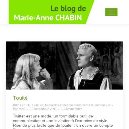
Recherche
:
Touité
Billets en -ité
,
Ecriture
,
Merveilles et désenchantements du numérique
Par
MAC
19 septembre 2011
1 Commentaire
Twitter est une mode, un formidable outil de
communication et une invitation à l’exercice de style.
Rien de plus facile que de touiter : on ouvre un compte