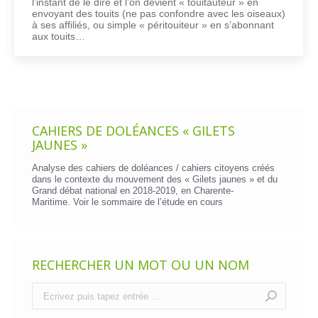
l’instant de le dire et l’on devient « touitauteur » en
envoyant des touits (ne pas confondre avec les oiseaux)
à ses affiliés, ou simple « péritouiteur » en s’abonnant
aux touits…
CAHIERS DE DOLÉANCES « GILETS
JAUNES »
Analyse des cahiers de doléances / cahiers citoyens créés
dans le contexte du mouvement des « Gilets jaunes » et du
Grand débat national en 2018-2019, en Charente-
Maritime. Voir le
sommaire de l’étude en cours
RECHERCHER UN MOT OU UN NOM
Recherche
: