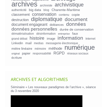
archives
archivistique
archiviste
big data
Charente-Maritime
authenticité
blog
conservation
classement
copie
contenu
diplomatique
document
destruction
données
document engageant
doléances
données personnelles
durée de conservation
faux
dématérialisation
désinformation
entreprise
information
histoire
image
grand débat
Internet
mail
Linkedin
medias
messagerie électronique
numérique
mètre linéaire
méthode
mémoire
RGPD
papier
responsabilité
réseaux sociaux
original
écriture
ARCHIVES ET ALGORITHMES
Séminaire « Les nouveaux paradigmes de l’archive », séance
du 3 novembre 2020