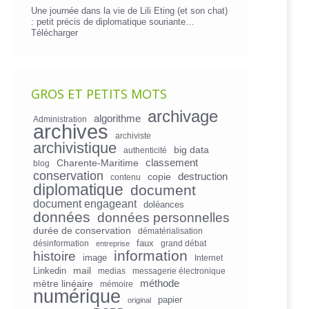
Une journée dans la vie de Lili Eting (et son chat)
: petit précis de diplomatique souriante…
Télécharger
GROS ET PETITS MOTS
archivage
algorithme
Administration
archives
archiviste
archivistique
big data
authenticité
Charente-Maritime
classement
blog
conservation
copie
destruction
contenu
diplomatique
document
document engageant
doléances
données
données personnelles
durée de conservation
dématérialisation
faux
désinformation
grand débat
entreprise
information
histoire
image
Internet
mail
Linkedin
medias
messagerie électronique
mètre linéaire
méthode
mémoire
numérique
papier
original