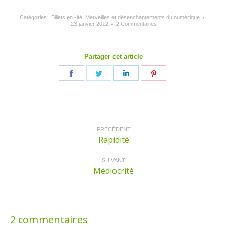
Catégories :
Billets en -ité
,
Merveilles et désenchantements du numérique
23 janvier 2012
2 Commentaires
Partager cet article
Partager
Partager
Partager
Partager
sur
sur
sur
sur
Facebook
Twitter
LinkedIn
Pinterest
Navigation
article
PRÉCÉDENT
Rapidité
Article
précédent
:
SUIVANT
Médiocrité
Article
suivant
:
2 commentaires