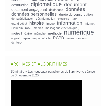
diplomatique
document
destruction
données
document engageant
doléances
données personnelles
durée de conservation
faux
dématérialisation
désinformation
entreprise
information
histoire
image
grand débat
Internet
mail
Linkedin
medias
messagerie électronique
numérique
mètre linéaire
méthode
mémoire
RGPD
papier
responsabilité
réseaux sociaux
original
écriture
ARCHIVES ET ALGORITHMES
Séminaire « Les nouveaux paradigmes de l’archive », séance
du 3 novembre 2020