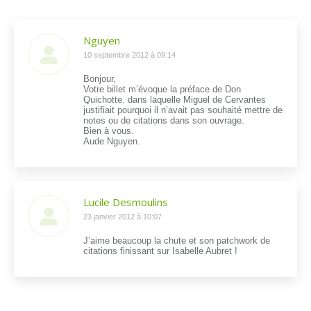
Nguyen
dit
10 septembre 2012 à 09:14
:
Bonjour,
Votre billet m’évoque la préface de Don
Quichotte. dans laquelle Miguel de Cervantes
justifiait pourquoi il n’avait pas souhaité mettre de
notes ou de citations dans son ouvrage.
Bien à vous.
Aude Nguyen.
Lucile Desmoulins
dit
23 janvier 2012 à 10:07
:
J’aime beaucoup la chute et son patchwork de
citations finissant sur Isabelle Aubret !