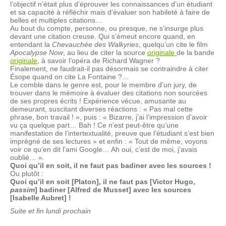
l’objectif n’était plus d’éprouver les connaissances d’un étudiant
et sa capacité à réfléchir mais d’évaluer son habileté à faire de
belles et multiples citations…
Au bout du compte, personne, ou presque, ne s’insurge plus
devant une citation creuse. Qui s’émeut encore quand, en
entendant la
Chevauchée des Walkyries
, quelqu’un cite le film
Apocalypse Now
, au lieu de citer la source
originale
de la bande
originale
, à savoir l’opéra de Richard Wagner ?
Finalement, ne faudrait-il pas désormais se contraindre à citer
Ésope quand on cite La Fontaine ?…
Le comble dans le genre est, pour le membre d’un jury, de
trouver dans le mémoire à évaluer des citations non sourcées
de ses propres écrits ! Expérience vécue, amusante au
demeurant, suscitant diverses réactions : « Pas mal cette
phrase, bon travail ! », puis : « Bizarre, j’ai l’impression d’avoir
vu ça quelque part… Bah ! Ce n’est peut-être qu’une
manifestation de l’intertextualité, preuve que l’étudiant s’est bien
imprégné de ses lectures » et enfin : « Tout de même, voyons
voir ce qu’en dit l’ami Google… Ah oui, c’est de moi, j’avais
oublié… ».
Quoi qu’il en soit, il ne faut pas badiner avec les sources !
Ou plutôt :
Quoi qu’il en soit [Platon], il ne faut pas [Victor Hugo,
passim
] badiner [Alfred de Musset] avec les sources
[Isabelle Aubret] !
Suite et fin lundi prochain