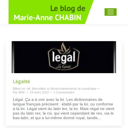
Recherche
:
Légalité
Billets en -ité
,
Merveilles et désenchantements du numérique
Par
MAC
19 mars 2012
1 Commentaire
Légal. Ça a à voir avec la loi. Les dictionnaires de
langue français précisent : établi par la loi, ou conforme
à la loi. Légal vient du latin lex, la loi. Mais régal ne vient
pas du latin rex, le roi, qui vient cependant de rex, via le
bas-latin, et qui a lui-même donné royal, tandis…