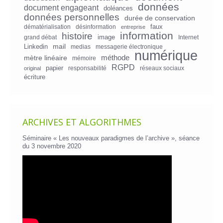
données
document engageant
doléances
données personnelles
durée de conservation
faux
dématérialisation
désinformation
entreprise
information
histoire
image
grand débat
Internet
mail
Linkedin
medias
messagerie électronique
numérique
mètre linéaire
méthode
mémoire
RGPD
papier
responsabilité
réseaux sociaux
original
écriture
ARCHIVES ET ALGORITHMES
Séminaire « Les nouveaux paradigmes de l’archive », séance
du 3 novembre 2020