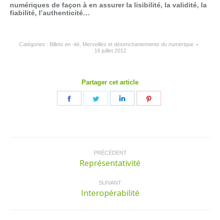
numériques de façon à en assurer la lisibilité, la validité, la
fiabilité, l’authenticité…
Catégories :
Billets en -ité
,
Merveilles et désenchantements du numérique
16 juillet 2012
Partager cet article
Partager
Partager
Partager
Partager
sur
sur
sur
sur
Facebook
Twitter
LinkedIn
Pinterest
Navigation
article
PRÉCÉDENT
Représentativité
Article
précédent
:
SUIVANT
Interopérabilité
Article
suivant
: