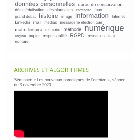
données personnelles
durée de conservation
faux
dématérialisation
désinformation
entreprise
information
histoire
image
grand débat
Internet
mail
Linkedin
medias
messagerie électronique
numérique
mètre linéaire
méthode
mémoire
RGPD
papier
responsabilité
réseaux sociaux
original
écriture
ARCHIVES ET ALGORITHMES
Séminaire « Les nouveaux paradigmes de l’archive », séance
du 3 novembre 2020