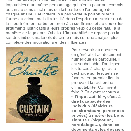
cinq crimes depuis longtemps élucidés sont en réalité
imputables à un même personnage qui n’en a pourtant commis
aucun au sens strict mais qui fait partie de l’entourage de
chaque affaire, Cet individu n’a pas versé le poison ni tenu
l’arme du crime, mais il a instillé dans l’esprit du meurtrier ou de
la meurtrière en herbe, en proie à la souffrance et au doute, les
arguments justificatifs à leurs propres yeux du geste fatal, à la
manière de Iago dans Othello. L’imputabilité ne repose pas là
sur des indices matériels du crime mais sur une analyse plus
complexe des motivations et des influences.
Pour revenir au document
en général et au document
numérique en particulier, il
est souhaitable d’anticiper
les traces à charge ou à
décharge sur lesquels se
fondera en premier lieu la
preuve et la recherche
d’imputabilité. Comment
faire ? En ayant recours à
« l’input-abilité », c’est-à-
dire la capacité des
individus (décideurs,
collaborateurs, personnes
privées) à insérer les bons
«inputs » (signature,
horodatage…), dans les
documents et les dossiers