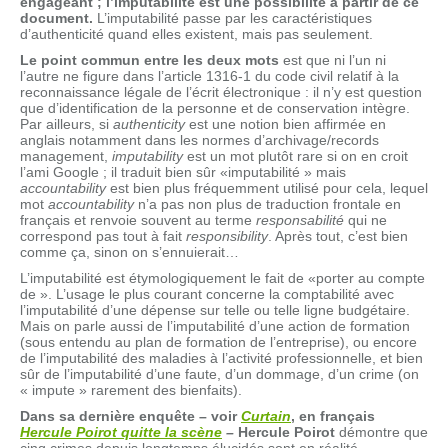
engageant ; l’imputabilité est une possibilité à partir de ce
document.
L’imputabilité passe par les caractéristiques
d’authenticité quand elles existent, mais pas seulement.
Le point commun entre les deux mots
est que ni l’un ni
l’autre ne figure dans l’article 1316-1 du code civil relatif à la
reconnaissance légale de l’écrit électronique : il n’y est question
que d’identification de la personne et de conservation intègre.
Par ailleurs, si
authenticity
est une notion bien affirmée en
anglais notamment dans les normes d’archivage/records
management,
imputability
est un mot plutôt rare si on en croit
l’ami Google ; il traduit bien sûr «imputabilité » mais
accountability
est bien plus fréquemment utilisé pour cela, lequel
mot
accountability
n’a pas non plus de traduction frontale en
français et renvoie souvent au terme
responsabilité
qui ne
correspond pas tout à fait
responsibility
. Après tout, c’est bien
comme ça, sinon on s’ennuierait…
L’imputabilité est étymologiquement le fait de «porter au compte
de ». L’usage le plus courant concerne la comptabilité avec
l’imputabilité d’une dépense sur telle ou telle ligne budgétaire.
Mais on parle aussi de l’imputabilité d’une action de formation
(sous entendu au plan de formation de l’entreprise), ou encore
de l’imputabilité des maladies à l’activité professionnelle, et bien
sûr de l’imputabilité d’une faute, d’un dommage, d’un crime (on
« impute » rarement des bienfaits).
Dans sa dernière enquête – voir
Curtain
, en français
Hercule Poirot quitte la scène
–
Hercule Poirot
démontre que