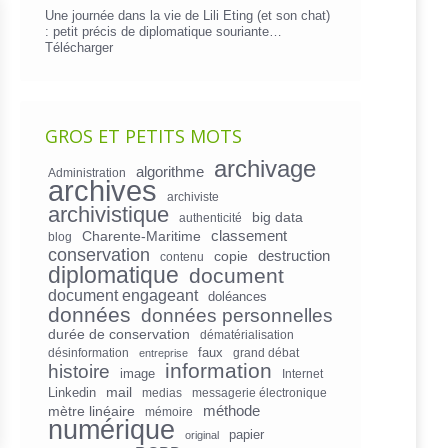
Une journée dans la vie de Lili Eting (et son chat)
: petit précis de diplomatique souriante…
Télécharger
GROS ET PETITS MOTS
archivage
algorithme
Administration
archives
archiviste
archivistique
big data
authenticité
Charente-Maritime
classement
blog
conservation
copie
destruction
contenu
diplomatique
document
document engageant
doléances
données
données personnelles
durée de conservation
dématérialisation
faux
désinformation
grand débat
entreprise
information
histoire
image
Internet
mail
Linkedin
medias
messagerie électronique
mètre linéaire
méthode
mémoire
numérique
papier
original