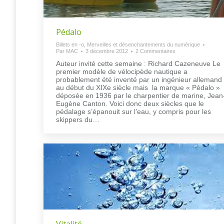
Pédalo
Billets en -o
,
Merveilles et désenchantements du numérique
Par
MAC
3 décembre 2012
2 Commentaires
Auteur invité cette semaine : Richard Cazeneuve Le
premier modèle de vélocipède nautique a
probablement été inventé par un ingénieur allemand
au début du XIXe siècle mais la marque « Pédalo »
déposée en 1936 par le charpentier de marine, Jean
Eugène Canton. Voici donc deux siècles que le
pédalage s’épanouit sur l’eau, y compris pour les
skippers du…
Vitalité