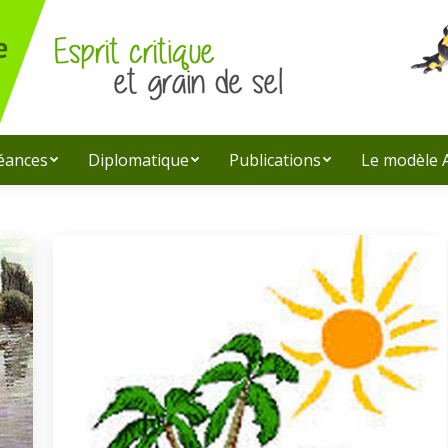
léances
Diplomatique
Publications
Le modèle