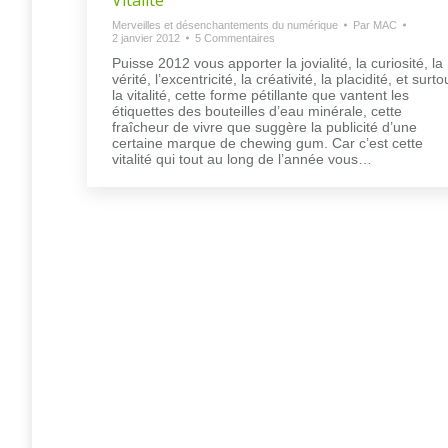
Merveilles et désenchantements du numérique
Par
MAC
2 janvier 2012
5 Commentaires
Puisse 2012 vous apporter la jovialité, la curiosité, la
vérité, l’excentricité, la créativité, la placidité, et surto
la vitalité, cette forme pétillante que vantent les
étiquettes des bouteilles d’eau minérale, cette
fraîcheur de vivre que suggère la publicité d’une
certaine marque de chewing gum. Car c’est cette
vitalité qui tout au long de l’année vous…