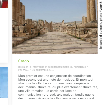
-
Cardo
Billets en -o
,
Merveilles et désenchantements du numérique
Par
MAC
10 septembre 2012
Mon premier est une conjonction de coordination.
Mon second est une note de musique. Et mon tout
structure la ville. Le cardo, avec son compère le
decumanus, structure, ou plus exactement structurait,
une ville romaine. Le cardo est l’axe de
communication nord-sud, axe majeur, tandis que le
decumanus découpe la ville dans le sens est-ouest.…