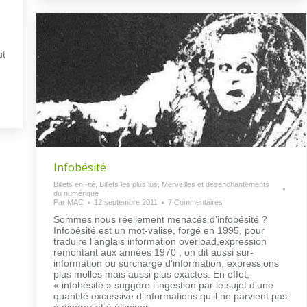
ut
Infobésité
Billets en -ité
,
Billets les plus lus
,
Merveilles et désenchantements
du numérique
Par
MAC
12 septembre 2011
7 Commentaires
Sommes nous réellement menacés d’infobésité ?
Infobésité est un mot-valise, forgé en 1995, pour
traduire l’anglais information overload,expression
remontant aux années 1970 ; on dit aussi sur-
information ou surcharge d’information, expressions
plus molles mais aussi plus exactes. En effet,
« infobésité » suggère l’ingestion par le sujet d’une
quantité excessive d’informations qu’il ne parvient pas