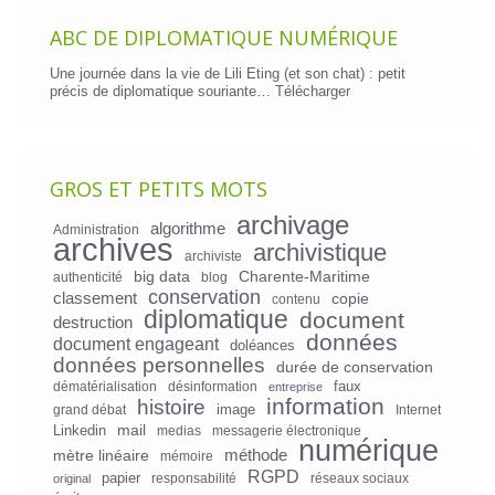
ABC DE DIPLOMATIQUE NUMÉRIQUE
Une journée dans la vie de Lili Eting (et son chat) : petit
précis de diplomatique souriante…
Télécharger
GROS ET PETITS MOTS
archivage
algorithme
Administration
archives
archivistique
archiviste
big data
Charente-Maritime
authenticité
blog
conservation
classement
copie
contenu
diplomatique
document
destruction
données
document engageant
doléances
données personnelles
durée de conservation
faux
dématérialisation
désinformation
entreprise
information
histoire
image
grand débat
Internet
mail
Linkedin
medias
messagerie électronique
numérique
mètre linéaire
méthode
mémoire
RGPD
papier
responsabilité
réseaux sociaux
original