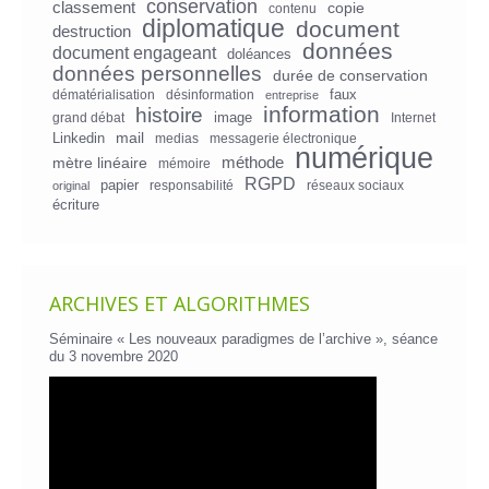
conservation
classement
copie
contenu
diplomatique
document
destruction
données
document engageant
doléances
données personnelles
durée de conservation
faux
dématérialisation
désinformation
entreprise
information
histoire
image
grand débat
Internet
mail
Linkedin
medias
messagerie électronique
numérique
mètre linéaire
méthode
mémoire
RGPD
papier
responsabilité
réseaux sociaux
original
écriture
ARCHIVES ET ALGORITHMES
Séminaire « Les nouveaux paradigmes de l’archive », séance
du 3 novembre 2020