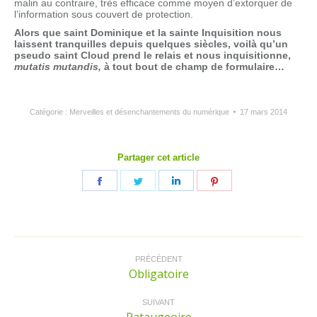
malin au contraire, très efficace comme moyen d’extorquer de
l’information sous couvert de protection.
Alors que saint Dominique et la sainte Inquisition nous
laissent tranquilles depuis quelques siècles, voilà qu’un
pseudo saint Cloud prend le relais et nous inquisitionne,
mutatis mutandis,
à tout bout de champ de formulaire…
Catégorie :
Merveilles et désenchantements du numérique
17 mars 2014
Partager cet article
Partager
Partager
Partager
Partager
sur
sur
sur
sur
Facebook
Twitter
LinkedIn
Pinterest
Navigation
article
PRÉCÉDENT
Obligatoire
Article
précédent
:
SUIVANT
Pataugeoire
Article