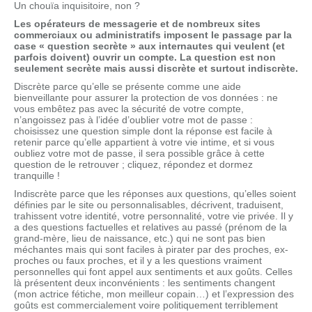
Un chouïa inquisitoire, non ?
Les opérateurs de messagerie et de nombreux sites
commerciaux ou administratifs imposent le passage par la
case « question secrète » aux internautes qui veulent (et
parfois doivent) ouvrir un compte. La question est non
seulement secrète mais aussi discrète et surtout indiscrète.
Discrète parce qu’elle se présente comme une aide
bienveillante pour assurer la protection de vos données : ne
vous embêtez pas avec la sécurité de votre compte,
n’angoissez pas à l’idée d’oublier votre mot de passe :
choisissez une question simple dont la réponse est facile à
retenir parce qu’elle appartient à votre vie intime, et si vous
oubliez votre mot de passe, il sera possible grâce à cette
question de le retrouver ; cliquez, répondez et dormez
tranquille !
Indiscrète parce que les réponses aux questions, qu’elles soient
définies par le site ou personnalisables, décrivent, traduisent,
trahissent votre identité, votre personnalité, votre vie privée. Il y
a des questions factuelles et relatives au passé (prénom de la
grand-mère, lieu de naissance, etc.) qui ne sont pas bien
méchantes mais qui sont faciles à pirater par des proches, ex-
proches ou faux proches, et il y a les questions vraiment
personnelles qui font appel aux sentiments et aux goûts. Celles
là présentent deux inconvénients : les sentiments changent
(mon actrice fétiche, mon meilleur copain…) et l’expression des
goûts est commercialement voire politiquement terriblement