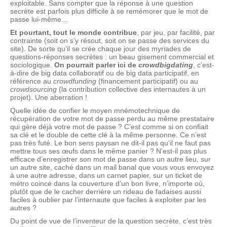
exploitable. Sans compter que la réponse à une question
secrète est parfois plus difficile à se remémorer que le mot de
passe lui-même…
Et pourtant, tout le monde contribue
, par jeu, par facilité, par
contrainte (soit on s’y résout, soit on se passe des services du
site). De sorte qu’il se crée chaque jour des myriades de
questions-réponses secrètes : un beau gisement commercial et
sociologique.
On pourrait parler ici de
crowdbigdating
, c’est-
à-dire de big data collaboratif ou de big data participatif, en
référence au
crowdfunding
(financement participatif) ou au
crowdsourcing
(la contribution collective des internautes à un
projet). Une aberration !
Quelle idée de confier le moyen mnémotechnique de
récupération de votre mot de passe perdu au même prestataire
qui gère déjà votre mot de passe ? C’est comme si on confiait
sa clé et le double de cette clé à la même personne. Ce n’est
pas très futé. Le bon sens paysan ne dit-il pas qu’il ne faut pas
mettre tous ses œufs dans le même panier ? N’est-il pas plus
efficace d’enregistrer son mot de passe dans un autre lieu, sur
un autre site, caché dans un mail banal que vous vous envoyez
à une autre adresse, dans un carnet papier, sur un ticket de
métro coincé dans la couverture d’un bon livre, n’importe où,
plutôt que de le cacher derrière un rideau de fadaises aussi
faciles à oublier par l’internaute que faciles à exploiter par les
autres ?
Du point de vue de l’inventeur de la question secrète, c’est très