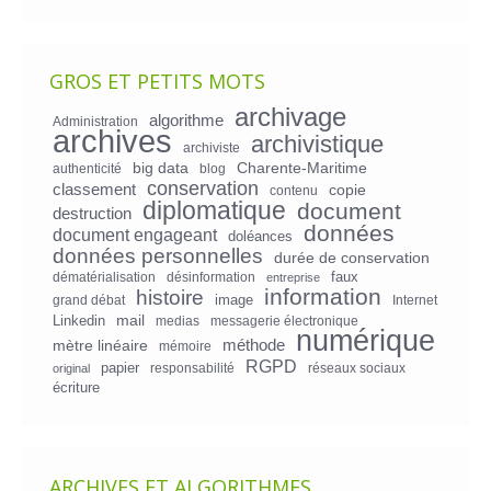
GROS ET PETITS MOTS
archivage
algorithme
Administration
archives
archivistique
archiviste
big data
Charente-Maritime
authenticité
blog
conservation
classement
copie
contenu
diplomatique
document
destruction
données
document engageant
doléances
données personnelles
durée de conservation
faux
dématérialisation
désinformation
entreprise
information
histoire
image
grand débat
Internet
mail
Linkedin
medias
messagerie électronique
numérique
mètre linéaire
méthode
mémoire
RGPD
papier
responsabilité
réseaux sociaux
original
écriture
ARCHIVES ET ALGORITHMES