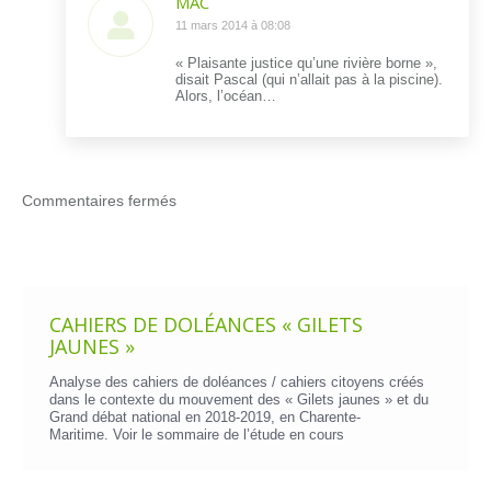
MAC
dit
11 mars 2014 à 08:08
:
« Plaisante justice qu’une rivière borne »,
disait Pascal (qui n’allait pas à la piscine).
Alors, l’océan…
Commentaires fermés
CAHIERS DE DOLÉANCES « GILETS
JAUNES »
Analyse des cahiers de doléances / cahiers citoyens créés
dans le contexte du mouvement des « Gilets jaunes » et du
Grand débat national en 2018-2019, en Charente-
Maritime. Voir le
sommaire de l’étude en cours