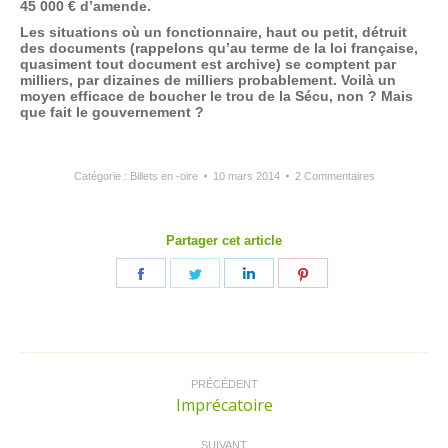
45 000 € d’amende.
Les situations où un fonctionnaire, haut ou petit, détruit
des documents (rappelons qu’au terme de la loi française,
quasiment tout document est archive) se comptent par
milliers, par dizaines de milliers probablement. Voilà un
moyen efficace de boucher le trou de la Sécu, non ? Mais
que fait le gouvernement ?
Catégorie :
Billets en -oire
10 mars 2014
2 Commentaires
Partager cet article
Partager
Partager
Partager
Partager
sur
sur
sur
sur
Facebook
Twitter
LinkedIn
Pinterest
Navigation
article
PRÉCÉDENT
Imprécatoire
Article
précédent
:
SUIVANT