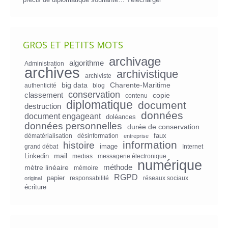
GROS ET PETITS MOTS
archivage
algorithme
Administration
archives
archivistique
archiviste
big data
Charente-Maritime
authenticité
blog
conservation
classement
copie
contenu
diplomatique
document
destruction
données
document engageant
doléances
données personnelles
durée de conservation
faux
dématérialisation
désinformation
entreprise
information
histoire
image
grand débat
Internet
mail
Linkedin
medias
messagerie électronique
numérique
mètre linéaire
méthode
mémoire
RGPD
papier
responsabilité
réseaux sociaux
original
écriture