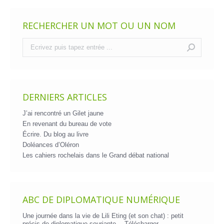
RECHERCHER UN MOT OU UN NOM
Recherche
:
DERNIERS ARTICLES
J’ai rencontré un Gilet jaune
En revenant du bureau de vote
Écrire. Du blog au livre
Doléances d’Oléron
Les cahiers rochelais dans le Grand débat national
ABC DE DIPLOMATIQUE NUMÉRIQUE
Une journée dans la vie de Lili Eting (et son chat) : petit
précis de diplomatique souriante…
Télécharger