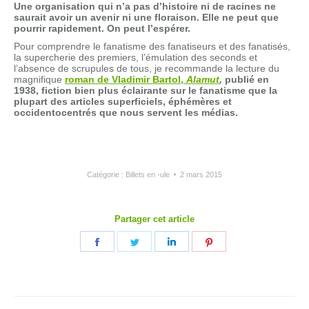
Une
organisation
qui n’a pas d’histoire ni de racines ne
saurait avoir un avenir ni une floraison. Elle ne peut que
pourrir rapidement. On peut l’espérer.
Pour comprendre le fanatisme des fanatiseurs et des fanatisés,
la supercherie des premiers, l’émulation des seconds et
l’absence de scrupules de tous, je recommande la lecture du
magnifique
roman de Vladimir Bartol,
Alamut
,
publié en
1938, fiction bien plus éclairante sur le fanatisme que la
plupart des articles superficiels, éphémères et
occidentocentrés que nous servent les médias.
Catégorie :
Billets en -ule
2 mars 2015
Partager cet article
Partager
Partager
Partager
Partager
sur
sur
sur
sur
Facebook
Twitter
LinkedIn
Pinterest
Navigation