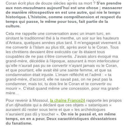
Coran écrit plus de douze siècles après sa mort ?
S’en prendre
aux non-musulmans
aujourd’hui
est une chose ; massacrer
de manière rétrospective en est une autre, qui nie le temps
historique
. L’histoire, comme compréhension et respect du
temps qui passe, le
même
pour tous, fait partie de la
culture.
Cela me rappelle une conversation avec un imam turc, en
sirotant le traditionnel thé à la menthe, un soir sur les hauteurs
d’Ankara, quelques années plus tard. Il m’engageait vivement à
me convertir à l’Islam au plus tôt, après avoir lu le Coran. Tous
les chrétiens devaient être exécutés car ils étaient tous
coupables de ne pas s’être convertis. J’avais alors évoqué ma
grand-mère, décédée à l’époque, assurant à mon interlocuteur
qu’elle n’aurait pas pu se convertir n’ayant jamais vu le Coran,
et que pourtant, elle avait été une sainte femme, et que sa
condamnation était injuste. L’imam réfléchit et l’admit : « ta
grand-mère, d’accord, elle ne savait pas, on ne peut pas la
condamner, mais toi, tu dois lire le Coran et te convertir ou
mourir ». C’était quand même une concession, pour ma grand-
mère…
Pour revenir à Mossoul,
la chaîne France24
rapporte les propos
d’un djihadiste qui a déclaré que ces objets « sataniques »
auraient dû rester sous terre et que « les archéologues
n’auraient pas dû y toucher ».
On nie le passé et, en
même
temps, on en a peur. Deux
caractéristique
s dévastatrices
du fanatisme.