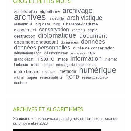
GROS ET PETITS MOTS
archivage
algorithme
Administration
archives
archivistique
archiviste
big data
Charente-Maritime
authenticité
blog
conservation
classement
copie
contenu
diplomatique
document
destruction
données
document engageant
doléances
données personnelles
durée de conservation
faux
dématérialisation
désinformation
entreprise
information
histoire
image
grand débat
Internet
mail
Linkedin
medias
messagerie électronique
numérique
mètre linéaire
méthode
mémoire
RGPD
papier
responsabilité
réseaux sociaux
original
écriture
ARCHIVES ET ALGORITHMES
Séminaire « Les nouveaux paradigmes de l’archive », séance
du 3 novembre 2020