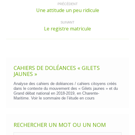
article
PRÉCÉDENT
Une attitude un peu ridicule
Article
précédent
:
SUIVANT
Le registre matricule
Article
suivant
:
CAHIERS DE DOLÉANCES « GILETS
JAUNES »
Analyse des cahiers de doléances / cahiers citoyens créés
dans le contexte du mouvement des « Gilets jaunes » et du
Grand débat national en 2018-2019, en Charente-
Maritime. Voir le
sommaire de l’étude en cours
RECHERCHER UN MOT OU UN NOM
Recherche