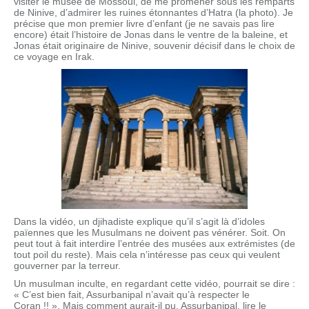
visiter le musée de Mossoul, de me promener sous les remparts
de Ninive, d’admirer les ruines étonnantes d’Hatra (la photo). Je
précise que mon premier livre d’enfant (je ne savais pas lire
encore) était l’histoire de Jonas dans le ventre de la baleine, et
Jonas était originaire de Ninive, souvenir décisif dans le choix de
ce voyage en Irak.
Dans la vidéo, un djihadiste explique qu’il s’agit là d’idoles
païennes que les Musulmans ne doivent pas vénérer. Soit. On
peut tout à fait interdire l’entrée des musées aux extrémistes (de
tout poil du reste). Mais cela n’intéresse pas ceux qui veulent
gouverner par la terreur.
Un musulman inculte, en regardant cette vidéo, pourrait se dire :
« C’est bien fait, Assurbanipal n’avait qu’à respecter le
Coran !! ». Mais comment aurait-il pu, Assurbanipal, lire le