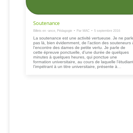
Soutenance
Billets en -ance
,
Pédagogie
Par
MAC
5 septembre 2016
La soutenance est une activité vertueuse. Je ne parl
pas là, bien évidemment, de l’action des souteneurs 
l’encontre des dames de petite vertu. Je parle de
cette épreuve ponctuelle, d’une durée de quelques
minutes à quelques heures, qui ponctue une
formation universitaire, au cours de laquelle l’étudiant
l’impétrant à un titre universitaire, présente à…