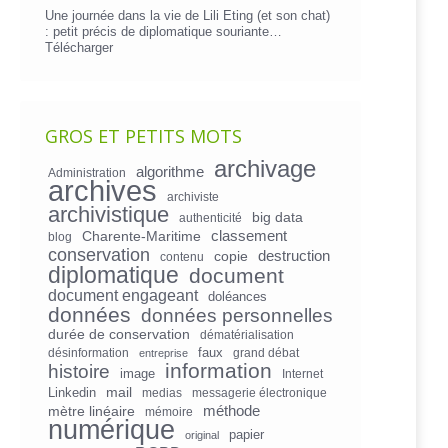
Une journée dans la vie de Lili Eting (et son chat)
: petit précis de diplomatique souriante…
Télécharger
GROS ET PETITS MOTS
archivage
algorithme
Administration
archives
archiviste
archivistique
big data
authenticité
Charente-Maritime
classement
blog
conservation
copie
destruction
contenu
diplomatique
document
document engageant
doléances
données
données personnelles
durée de conservation
dématérialisation
faux
désinformation
grand débat
entreprise
information
histoire
image
Internet
mail
Linkedin
medias
messagerie électronique
mètre linéaire
méthode
mémoire
numérique
papier
original