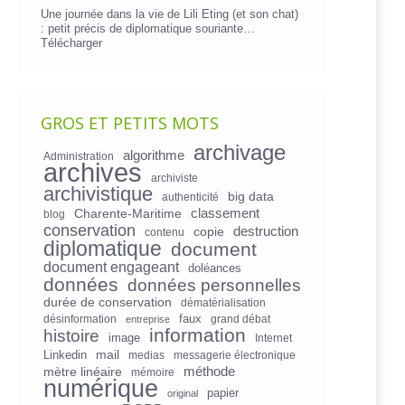
Une journée dans la vie de Lili Eting (et son chat)
: petit précis de diplomatique souriante…
Télécharger
GROS ET PETITS MOTS
archivage
algorithme
Administration
archives
archiviste
archivistique
big data
authenticité
Charente-Maritime
classement
blog
conservation
copie
destruction
contenu
diplomatique
document
document engageant
doléances
données
données personnelles
durée de conservation
dématérialisation
faux
désinformation
grand débat
entreprise
information
histoire
image
Internet
mail
Linkedin
medias
messagerie électronique
mètre linéaire
méthode
mémoire
numérique
papier
original