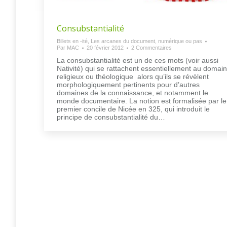
Consubstantialité
Billets en -ité
,
Les arcanes du document, numérique ou pas
Par
MAC
20 février 2012
2 Commentaires
La consubstantialité est un de ces mots (voir aussi
Nativité) qui se rattachent essentiellement au domai
religieux ou théologique alors qu’ils se révèlent
morphologiquement pertinents pour d’autres
domaines de la connaissance, et notamment le
monde documentaire. La notion est formalisée par le
premier concile de Nicée en 325, qui introduit le
principe de consubstantialité du…