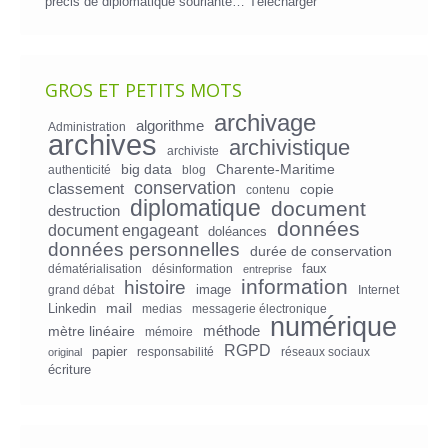
précis de diplomatique souriante…
Télécharger
GROS ET PETITS MOTS
archivage
algorithme
Administration
archives
archivistique
archiviste
big data
Charente-Maritime
authenticité
blog
conservation
classement
copie
contenu
diplomatique
document
destruction
données
document engageant
doléances
données personnelles
durée de conservation
faux
dématérialisation
désinformation
entreprise
information
histoire
image
grand débat
Internet
mail
Linkedin
medias
messagerie électronique
numérique
mètre linéaire
méthode
mémoire
RGPD
papier
responsabilité
réseaux sociaux
original
écriture