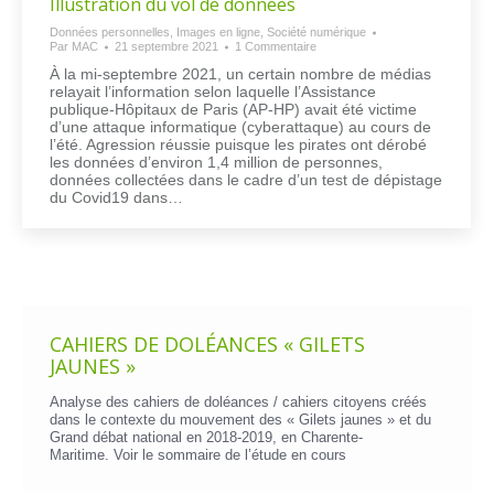
Illustration du vol de données
Données personnelles
,
Images en ligne
,
Société numérique
Par
MAC
21 septembre 2021
1 Commentaire
À la mi-septembre 2021, un certain nombre de médias
relayait l’information selon laquelle l’Assistance
publique-Hôpitaux de Paris (AP-HP) avait été victime
d’une attaque informatique (cyberattaque) au cours de
l’été. Agression réussie puisque les pirates ont dérobé
les données d’environ 1,4 million de personnes,
données collectées dans le cadre d’un test de dépistage
du Covid19 dans…
CAHIERS DE DOLÉANCES « GILETS
JAUNES »
Analyse des cahiers de doléances / cahiers citoyens créés
dans le contexte du mouvement des « Gilets jaunes » et du
Grand débat national en 2018-2019, en Charente-
Maritime. Voir le
sommaire de l’étude en cours