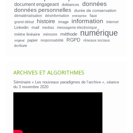
données
document engageant
doléances
données personnelles
durée de conservation
faux
dématérialisation
désinformation
entreprise
information
histoire
image
grand débat
Internet
mail
Linkedin
medias
messagerie électronique
numérique
mètre linéaire
méthode
mémoire
RGPD
papier
responsabilité
réseaux sociaux
original
écriture
ARCHIVES ET ALGORITHMES
Séminaire « Les nouveaux paradigmes de l’archive », séance
du 3 novembre 2020