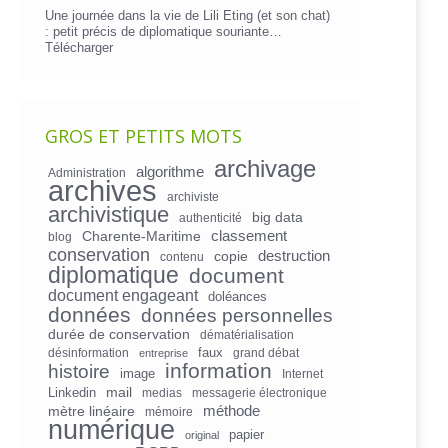
Une journée dans la vie de Lili Eting (et son chat)
: petit précis de diplomatique souriante…
Télécharger
GROS ET PETITS MOTS
archivage
algorithme
Administration
archives
archiviste
archivistique
big data
authenticité
Charente-Maritime
classement
blog
conservation
copie
destruction
contenu
diplomatique
document
document engageant
doléances
données
données personnelles
durée de conservation
dématérialisation
faux
désinformation
grand débat
entreprise
information
histoire
image
Internet
mail
Linkedin
medias
messagerie électronique
mètre linéaire
méthode
mémoire
numérique
papier
original