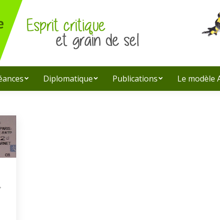
léances
Diplomatique
Publications
Le modèle