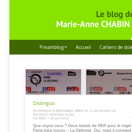
Preamblog
Accueil
Cahiers de do
Distinguo
Archivistique et diplomatique
,
Billets en -o
,
Les arcanes du
document, numérique ou pas
Par
MAC
15 avril 2013
Que voyez-vous ? Deux tickets de RER pour le trajet
Paris-intra muros – La Défense. Oui, mais il convient