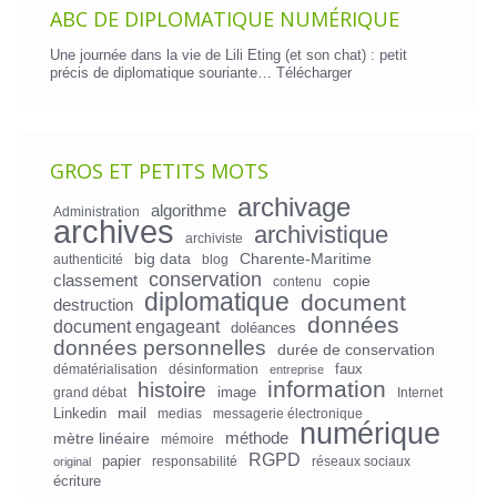
ABC DE DIPLOMATIQUE NUMÉRIQUE
Une journée dans la vie de Lili Eting (et son chat) : petit
précis de diplomatique souriante…
Télécharger
GROS ET PETITS MOTS
archivage
algorithme
Administration
archives
archivistique
archiviste
big data
Charente-Maritime
authenticité
blog
conservation
classement
copie
contenu
diplomatique
document
destruction
données
document engageant
doléances
données personnelles
durée de conservation
faux
dématérialisation
désinformation
entreprise
information
histoire
image
grand débat
Internet
mail
Linkedin
medias
messagerie électronique
numérique
mètre linéaire
méthode
mémoire
RGPD
papier
responsabilité
réseaux sociaux
original
écriture