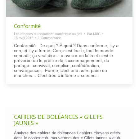
Conformité
Les arcanes du document, numérique ou pas
Par
MAC
16 avril 2012
1 Commentaire
Conformité. De quoi ? À quoi ? Dans conforme, il y a
con, et il y a forme. Con, c’est facile, tout le monde
connaît ; ça veut dire… « avec » en latin et c’est le
préverbe ou le préfixe de l’accompagnement, du
partage : convivial, complice, confédération,
convergence… Forme, c’est une autre paire de
manches… C’est très « informe » comme…
CAHIERS DE DOLÉANCES « GILETS
JAUNES »
Analyse des cahiers de doléances / cahiers citoyens créés
dans le contexte du mouvement des « Gilets jaunes » et du