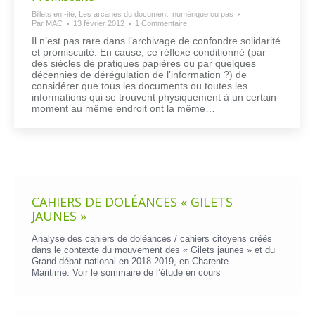
Billets en -ité
,
Les arcanes du document, numérique ou pas
Par
MAC
13 février 2012
1 Commentaire
Il n’est pas rare dans l’archivage de confondre solidarité
et promiscuité. En cause, ce réflexe conditionné (par
des siècles de pratiques papières ou par quelques
décennies de dérégulation de l’information ?) de
considérer que tous les documents ou toutes les
informations qui se trouvent physiquement à un certain
moment au même endroit ont la même…
CAHIERS DE DOLÉANCES « GILETS
JAUNES »
Analyse des cahiers de doléances / cahiers citoyens créés
dans le contexte du mouvement des « Gilets jaunes » et du
Grand débat national en 2018-2019, en Charente-
Maritime. Voir le
sommaire de l’étude en cours