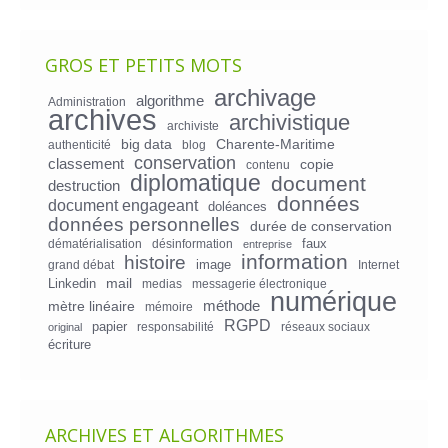
GROS ET PETITS MOTS
archivage
algorithme
Administration
archives
archivistique
archiviste
big data
Charente-Maritime
authenticité
blog
conservation
classement
copie
contenu
diplomatique
document
destruction
données
document engageant
doléances
données personnelles
durée de conservation
faux
dématérialisation
désinformation
entreprise
information
histoire
image
grand débat
Internet
mail
Linkedin
medias
messagerie électronique
numérique
mètre linéaire
méthode
mémoire
RGPD
papier
responsabilité
réseaux sociaux
original
écriture
ARCHIVES ET ALGORITHMES