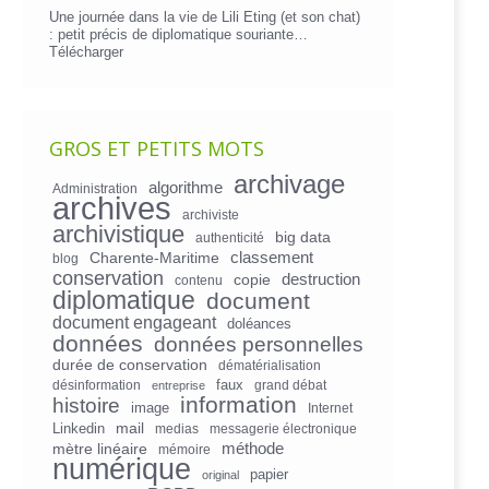
Une journée dans la vie de Lili Eting (et son chat)
: petit précis de diplomatique souriante…
Télécharger
GROS ET PETITS MOTS
archivage
algorithme
Administration
archives
archiviste
archivistique
big data
authenticité
Charente-Maritime
classement
blog
conservation
copie
destruction
contenu
diplomatique
document
document engageant
doléances
données
données personnelles
durée de conservation
dématérialisation
faux
désinformation
grand débat
entreprise
information
histoire
image
Internet
mail
Linkedin
medias
messagerie électronique
mètre linéaire
méthode
mémoire
numérique
papier
original