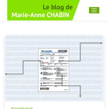
Recherche
:
Accointance