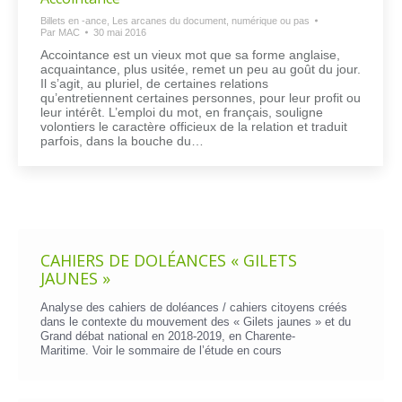
Billets en -ance
,
Les arcanes du document, numérique ou pas
Par
MAC
30 mai 2016
Accointance est un vieux mot que sa forme anglaise,
acquaintance, plus usitée, remet un peu au goût du jour.
Il s’agit, au pluriel, de certaines relations
qu’entretiennent certaines personnes, pour leur profit ou
leur intérêt. L’emploi du mot, en français, souligne
volontiers le caractère officieux de la relation et traduit
parfois, dans la bouche du…
CAHIERS DE DOLÉANCES « GILETS
JAUNES »
Analyse des cahiers de doléances / cahiers citoyens créés
dans le contexte du mouvement des « Gilets jaunes » et du
Grand débat national en 2018-2019, en Charente-
Maritime. Voir le
sommaire de l’étude en cours