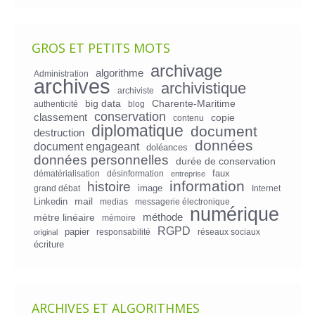
GROS ET PETITS MOTS
archivage
algorithme
Administration
archives
archivistique
archiviste
big data
Charente-Maritime
authenticité
blog
conservation
classement
copie
contenu
diplomatique
document
destruction
données
document engageant
doléances
données personnelles
durée de conservation
faux
dématérialisation
désinformation
entreprise
information
histoire
image
grand débat
Internet
mail
Linkedin
medias
messagerie électronique
numérique
mètre linéaire
méthode
mémoire
RGPD
papier
responsabilité
réseaux sociaux
original
écriture
ARCHIVES ET ALGORITHMES