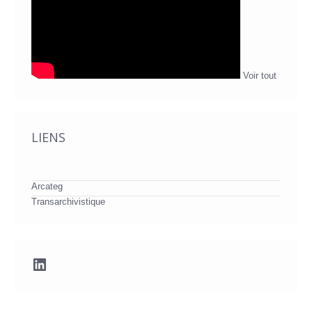
Voir tout
LIENS
Arcateg
Transarchivistique
LinkedIn