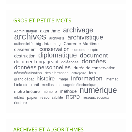
GROS ET PETITS MOTS
archivage
algorithme
Administration
archives
archivistique
archiviste
big data
Charente-Maritime
authenticité
blog
conservation
classement
copie
contenu
diplomatique
document
destruction
données
document engageant
doléances
données personnelles
durée de conservation
faux
dématérialisation
désinformation
entreprise
information
histoire
image
grand débat
Internet
mail
Linkedin
medias
messagerie électronique
numérique
mètre linéaire
méthode
mémoire
RGPD
papier
responsabilité
réseaux sociaux
original
écriture
ARCHIVES ET ALGORITHMES