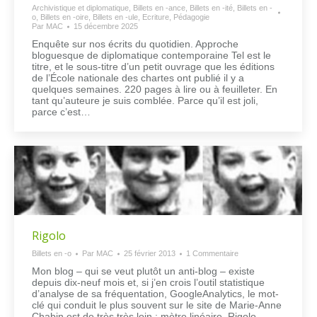
Archivistique et diplomatique
,
Billets en -ance
,
Billets en -ité
,
Billets en -
o
,
Billets en -oire
,
Billets en -ule
,
Ecriture
,
Pédagogie
Par
MAC
15 décembre 2025
Enquête sur nos écrits du quotidien. Approche
bloguesque de diplomatique contemporaine Tel est le
titre, et le sous-titre d’un petit ouvrage que les éditions
de l’École nationale des chartes ont publié il y a
quelques semaines. 220 pages à lire ou à feuilleter. En
tant qu’auteure je suis comblée. Parce qu’il est joli,
parce c’est…
Rigolo
Billets en -o
Par
MAC
25 février 2013
1 Commentaire
Mon blog – qui se veut plutôt un anti-blog – existe
depuis dix-neuf mois et, si j’en crois l’outil statistique
d’analyse de sa fréquentation, GoogleAnalytics, le mot-
clé qui conduit le plus souvent sur le site de Marie-Anne
Chabin est de très très loin : mètre linéaire. Rigolo,