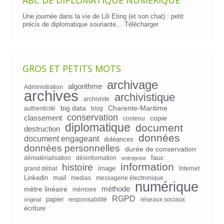
ABC DE DIPLOMATIQUE NUMÉRIQUE
Une journée dans la vie de Lili Eting (et son chat) : petit
précis de diplomatique souriante…
Télécharger
GROS ET PETITS MOTS
archivage
algorithme
Administration
archives
archivistique
archiviste
big data
Charente-Maritime
authenticité
blog
conservation
classement
copie
contenu
diplomatique
document
destruction
données
document engageant
doléances
données personnelles
durée de conservation
faux
dématérialisation
désinformation
entreprise
information
histoire
image
grand débat
Internet
mail
Linkedin
medias
messagerie électronique
numérique
mètre linéaire
méthode
mémoire
RGPD
papier
responsabilité
réseaux sociaux
original
écriture