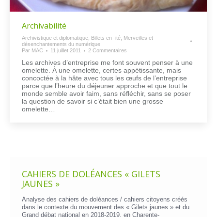
Archivabilité
Archivistique et diplomatique
,
Billets en -ité
,
Merveilles et
désenchantements du numérique
Par
MAC
11 juillet 2011
2 Commentaires
Les archives d’entreprise me font souvent penser à une
omelette. À une omelette, certes appétissante, mais
concoctée à la hâte avec tous les œufs de l’entreprise
parce que l’heure du déjeuner approche et que tout le
monde semble avoir faim, sans réfléchir, sans se poser
la question de savoir si c’était bien une grosse
omelette…
CAHIERS DE DOLÉANCES « GILETS
JAUNES »
Analyse des cahiers de doléances / cahiers citoyens créés
dans le contexte du mouvement des « Gilets jaunes » et du
Grand débat national en 2018-2019, en Charente-