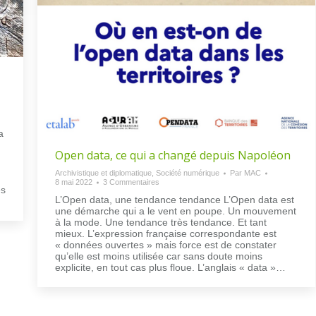
a
Open data, ce qui a changé depuis Napoléon
Archivistique et diplomatique
,
Société numérique
Par
MAC
8 mai 2022
3 Commentaires
es
L’Open data, une tendance tendance L’Open data est
une démarche qui a le vent en poupe. Un mouvement
à la mode. Une tendance très tendance. Et tant
mieux. L’expression française correspondante est
« données ouvertes » mais force est de constater
qu’elle est moins utilisée car sans doute moins
explicite, en tout cas plus floue. L’anglais « data »…