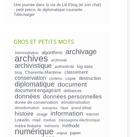
Une journée dans la vie de Lili Eting (et son chat)
: petit précis de diplomatique souriante…
Télécharger
GROS ET PETITS MOTS
archivage
algorithme
Administration
archives
archiviste
archivistique
big data
authenticité
Charente-Maritime
classement
blog
conservation
copie
destruction
contenu
diplomatique
document
document engageant
doléances
données
données personnelles
durée de conservation
dématérialisation
faux
désinformation
grand débat
entreprise
information
histoire
image
Internet
mail
Linkedin
medias
messagerie électronique
mètre linéaire
méthode
mémoire
numérique
papier
original