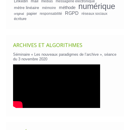
mail
Linkedin
medias
messagerie électronique
numérique
mètre linéaire
méthode
mémoire
RGPD
papier
responsabilité
réseaux sociaux
original
écriture
ARCHIVES ET ALGORITHMES
Séminaire « Les nouveaux paradigmes de l’archive », séance
du 3 novembre 2020