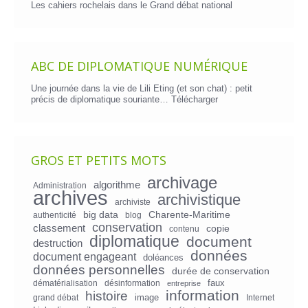
Les cahiers rochelais dans le Grand débat national
ABC DE DIPLOMATIQUE NUMÉRIQUE
Une journée dans la vie de Lili Eting (et son chat) : petit
précis de diplomatique souriante…
Télécharger
GROS ET PETITS MOTS
archivage
algorithme
Administration
archives
archivistique
archiviste
big data
Charente-Maritime
authenticité
blog
conservation
classement
copie
contenu
diplomatique
document
destruction
données
document engageant
doléances
données personnelles
durée de conservation
faux
dématérialisation
désinformation
entreprise
information
histoire
image
grand débat
Internet