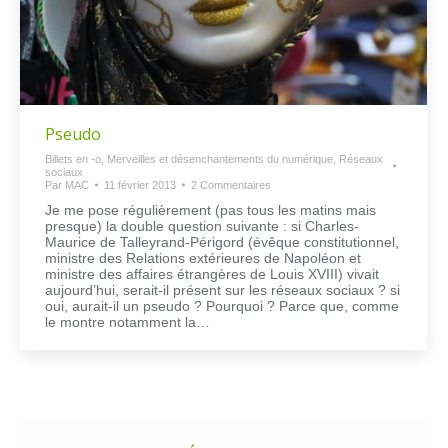
Pseudo
Billets en -o
,
Merveilles et désenchantements du numérique
,
Réseaux
sociaux
Par
MAC
11 février 2013
2 Commentaires
Je me pose régulièrement (pas tous les matins mais
presque) la double question suivante : si Charles-
Maurice de Talleyrand-Périgord (évêque constitutionnel,
ministre des Relations extérieures de Napoléon et
ministre des affaires étrangères de Louis XVIII) vivait
aujourd’hui, serait-il présent sur les réseaux sociaux ? si
oui, aurait-il un pseudo ? Pourquoi ? Parce que, comme
le montre notamment la…