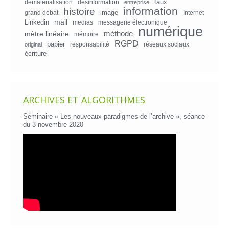
faux
dématérialisation
désinformation
entreprise
information
histoire
image
grand débat
Internet
mail
Linkedin
medias
messagerie électronique
numérique
mètre linéaire
méthode
mémoire
RGPD
papier
responsabilité
réseaux sociaux
original
écriture
ARCHIVES ET ALGORITHMES
Séminaire « Les nouveaux paradigmes de l’archive », séance
du 3 novembre 2020