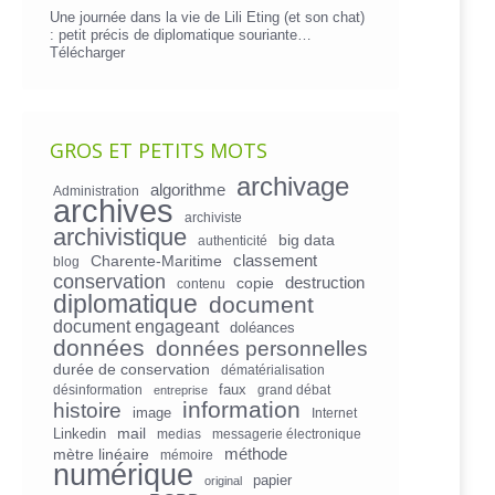
Une journée dans la vie de Lili Eting (et son chat)
: petit précis de diplomatique souriante…
Télécharger
GROS ET PETITS MOTS
archivage
algorithme
Administration
archives
archiviste
archivistique
big data
authenticité
Charente-Maritime
classement
blog
conservation
copie
destruction
contenu
diplomatique
document
document engageant
doléances
données
données personnelles
durée de conservation
dématérialisation
faux
désinformation
grand débat
entreprise
information
histoire
image
Internet
mail
Linkedin
medias
messagerie électronique
mètre linéaire
méthode
mémoire
numérique
papier
original