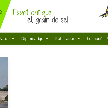
léances
Diplomatique
Publications
Le modèle