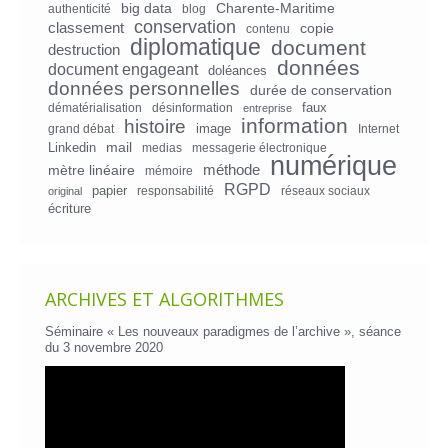
big data
Charente-Maritime
authenticité
blog
conservation
classement
copie
contenu
diplomatique
document
destruction
données
document engageant
doléances
données personnelles
durée de conservation
faux
dématérialisation
désinformation
entreprise
information
histoire
image
grand débat
Internet
mail
Linkedin
medias
messagerie électronique
numérique
mètre linéaire
méthode
mémoire
RGPD
papier
responsabilité
réseaux sociaux
original
écriture
ARCHIVES ET ALGORITHMES
Séminaire « Les nouveaux paradigmes de l’archive », séance
du 3 novembre 2020