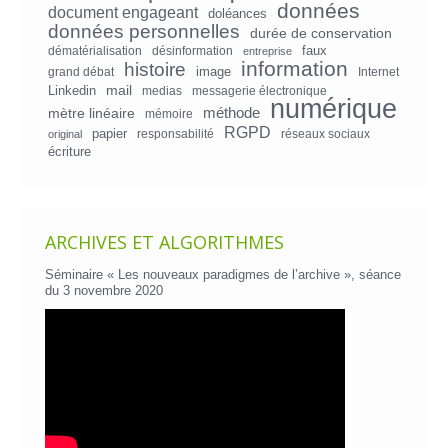
données
document engageant
doléances
données personnelles
durée de conservation
faux
dématérialisation
désinformation
entreprise
information
histoire
image
grand débat
Internet
mail
Linkedin
medias
messagerie électronique
numérique
mètre linéaire
méthode
mémoire
RGPD
papier
responsabilité
réseaux sociaux
original
écriture
ARCHIVES ET ALGORITHMES
Séminaire « Les nouveaux paradigmes de l’archive », séance
du 3 novembre 2020