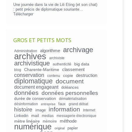
Une journée dans la vie de Lili Eting (et son chat)
: petit précis de diplomatique souriante…
Télécharger
GROS ET PETITS MOTS
archivage
algorithme
Administration
archives
archiviste
archivistique
big data
authenticité
Charente-Maritime
classement
blog
conservation
copie
destruction
contenu
diplomatique
document
document engageant
doléances
données
données personnelles
durée de conservation
dématérialisation
faux
désinformation
grand débat
entreprise
information
histoire
image
Internet
mail
Linkedin
medias
messagerie électronique
mètre linéaire
méthode
mémoire
numérique
papier
original