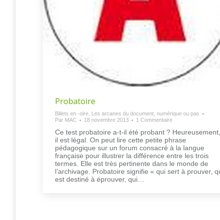
Probatoire
Billets en -oire
,
Les arcanes du document, numérique ou pas
Par
MAC
18 novembre 2013
1 Commentaire
Ce test probatoire a-t-il été probant ? Heureusement
il est légal. On peut lire cette petite phrase
pédagogique sur un forum consacré à la langue
française pour illustrer la différence entre les trois
termes. Elle est très pertinente dans le monde de
l’archivage. Probatoire signifie « qui sert à prouver, q
est destiné à éprouver, qui…