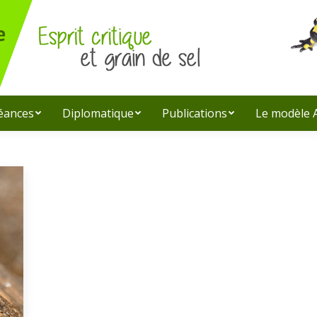
léances
Diplomatique
Publications
Le modèle