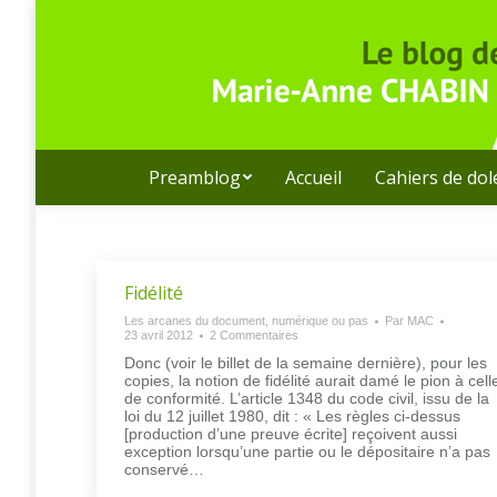
Preamblog
Accueil
Cahiers de do
Fidélité
Les arcanes du document, numérique ou pas
Par
MAC
23 avril 2012
2 Commentaires
Donc (voir le billet de la semaine dernière), pour les
copies, la notion de fidélité aurait damé le pion à cell
de conformité. L’article 1348 du code civil, issu de la
loi du 12 juillet 1980, dit : « Les règles ci-dessus
[production d’une preuve écrite] reçoivent aussi
exception lorsqu’une partie ou le dépositaire n’a pas
conservé…