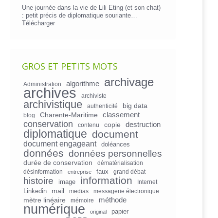
Une journée dans la vie de Lili Eting (et son chat)
: petit précis de diplomatique souriante…
Télécharger
GROS ET PETITS MOTS
archivage
algorithme
Administration
archives
archiviste
archivistique
big data
authenticité
Charente-Maritime
classement
blog
conservation
copie
destruction
contenu
diplomatique
document
document engageant
doléances
données
données personnelles
durée de conservation
dématérialisation
faux
désinformation
grand débat
entreprise
information
histoire
image
Internet
mail
Linkedin
medias
messagerie électronique
mètre linéaire
méthode
mémoire
numérique
papier
original