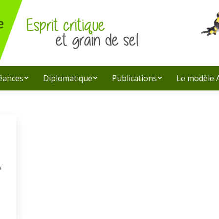
léances
Diplomatique
Publications
Le modèle
e