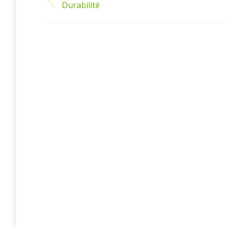
Durabilité
Article
précédent
: