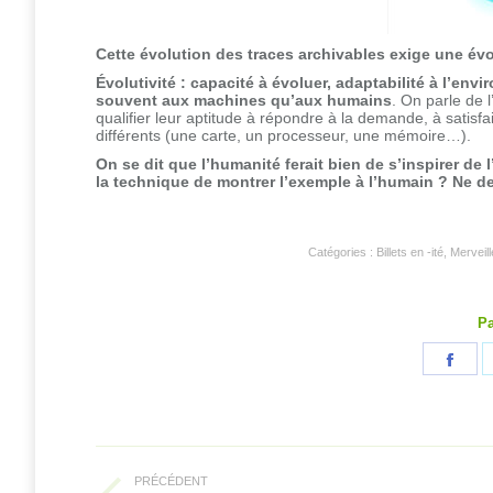
Cette évolution des traces archivables exige une év
Évolutivité : capacité à évoluer, adaptabilité à l’env
souvent aux machines qu’aux humains
. On parle de 
qualifier leur aptitude à répondre à la demande, à satis
différents (une carte, un processeur, une mémoire…).
On se dit que l’humanité ferait bien de s’inspirer de 
la technique de montrer l’exemple à l’humain ? Ne dev
Catégories :
Billets en -ité
,
Merveil
Pa
Part
sur
Fac
Navigation
article
PRÉCÉDENT