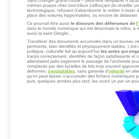
Sans changer grand-chose – peut-être remplacer « tactiq
mêmes propos chez tout tribun s’efforçant de réveiller u
technologique, refusant d’abandonner le métier à tisser 
place des voitures hippomobiles, ou encore de délaisser l
Ce pourrait être aussi
le discours des défenseurs de
l
dans le monde numérique qui est désormais le nôtre, à 
aussi la saint Glinglin…
Transférer des documents accumulés dans un bureau vers
pertinents, bien identifiés et physiquement stables, c’est
politique, culturelle fait qu’aujourd’hui
les actes qui enga
tracés correctement, identifiés de façon satisfaisante et 
attendaient jadis sagement le passage de l’archiviste pou
remplacés par des kyrielles de bits trop souvent approxim
déformés,
inexploitables
, sans garantie d’
intégrité
en atte
qu’on peut laisser s’accumuler des fichiers numériques pa
puis, quelques années plus tard, les ouvrir un par un pour 