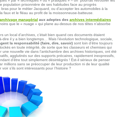
ues » par « techniques » ou « pratiques » – on pourrait retrouver les
ne population prisonnière de ses habitudes face au progrès
à bras pour le métier Jacquard, ou d’accepter les automobiles à la
a faux et le fléau au profit de la moissonneuse-batteuse.
’archivage managérial
aux adeptes des
archives intermédiaires
moins que le « nuage » qui plane au-dessus de nos têtes n’absorbe
 un local d’archives, c’était bien quand ces documents étaient
-à-dire il y a bien longtemps… Mais l’évolution technologique, sociale,
gent la responsabilité (faire, dire, savoir)
sont loin d’être toujours
stockés en toute intégrité, de sorte que les classeurs et chemises qui
r une nouvelle vie dans l’antichambre des archives historiques, ont été
atifs, agglutinés sur des supports précaires, rapidement inexpressifs,
ndant d’être tout simplement désintégrés ! Est-il sérieux de penser
r millions sans se préoccuper de leur production ni de leur qualité
voir s’ils sont intéressants pour l’histoire ?