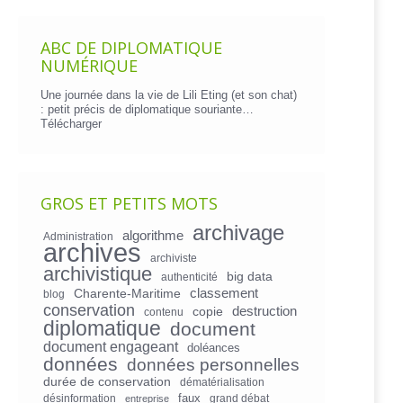
ABC DE DIPLOMATIQUE
NUMÉRIQUE
Une journée dans la vie de Lili Eting (et son chat)
: petit précis de diplomatique souriante…
Télécharger
GROS ET PETITS MOTS
archivage
algorithme
Administration
archives
archiviste
archivistique
big data
authenticité
Charente-Maritime
classement
blog
conservation
copie
destruction
contenu
diplomatique
document
document engageant
doléances
données
données personnelles
durée de conservation
dématérialisation
faux
désinformation
grand débat
entreprise