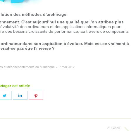
olution des méthodes d’archivage.
ironnement. C’est aujourd’hui une qualité que l’on attribue plus
l’évolutivité des ordinateurs et des applications informatiques pour
faire des besoins croissants de performance, au travers de composants
l’ordinateur dans son aspiration à évoluer. Mais est-ce vraiment à
rait-ce pas être l’inverse ?
les et désenchantements du numérique
7 mai 2012
rtager cet article
ager
Partager
Partager
Partager
sur
sur
sur
ebook
Twitter
LinkedIn
Pinterest
SUIVANT