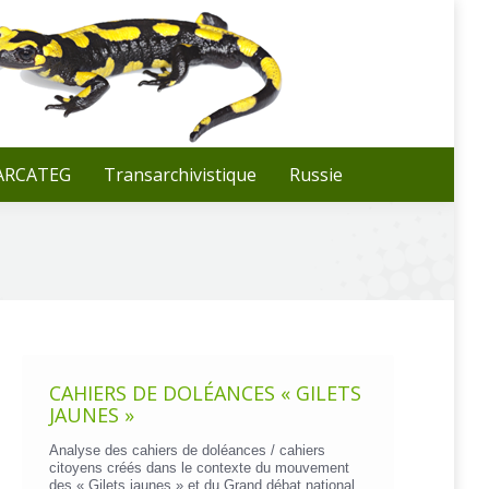
Recherche
:
 ARCATEG
Transarchivistique
Russie
CAHIERS DE DOLÉANCES « GILETS
JAUNES »
Analyse des cahiers de doléances / cahiers
citoyens créés dans le contexte du mouvement
des « Gilets jaunes » et du Grand débat national