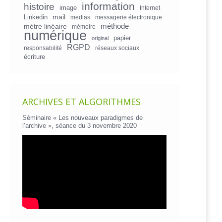
information
histoire
image
Internet
mail
Linkedin
medias
messagerie électronique
mètre linéaire
méthode
mémoire
numérique
papier
original
RGPD
responsabilité
réseaux sociaux
écriture
ARCHIVES ET ALGORITHMES
Séminaire « Les nouveaux paradigmes de
l’archive », séance du 3 novembre 2020