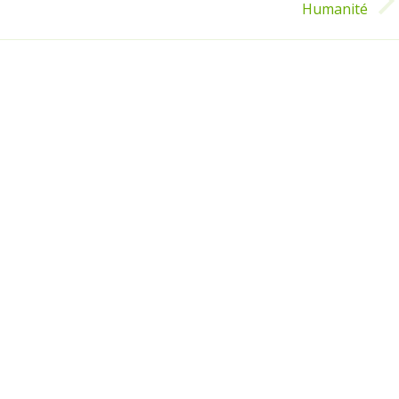
Humanité
Article
suivant
: