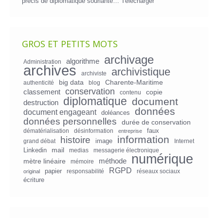
précis de diplomatique souriante…
Télécharger
GROS ET PETITS MOTS
archivage
algorithme
Administration
archives
archivistique
archiviste
big data
Charente-Maritime
authenticité
blog
conservation
classement
copie
contenu
diplomatique
document
destruction
données
document engageant
doléances
données personnelles
durée de conservation
faux
dématérialisation
désinformation
entreprise
information
histoire
image
grand débat
Internet
mail
Linkedin
medias
messagerie électronique
numérique
mètre linéaire
méthode
mémoire
RGPD
papier
responsabilité
réseaux sociaux
original
écriture