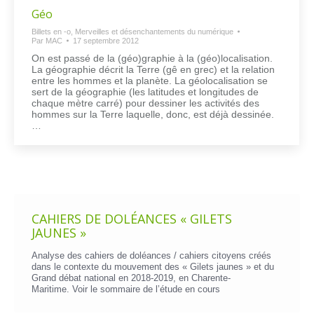
Géo
Billets en -o
,
Merveilles et désenchantements du numérique
Par
MAC
17 septembre 2012
On est passé de la (géo)graphie à la (géo)localisation.
La géographie décrit la Terre (gê en grec) et la relation
entre les hommes et la planète. La géolocalisation se
sert de la géographie (les latitudes et longitudes de
chaque mètre carré) pour dessiner les activités des
hommes sur la Terre laquelle, donc, est déjà dessinée.
…
CAHIERS DE DOLÉANCES « GILETS
JAUNES »
Analyse des cahiers de doléances / cahiers citoyens créés
dans le contexte du mouvement des « Gilets jaunes » et du
Grand débat national en 2018-2019, en Charente-
Maritime. Voir le
sommaire de l’étude en cours