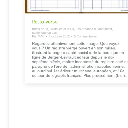
Recto-verso
Billets en -o
,
Billets les plus lus
,
Les arcanes du document,
numérique ou pas
Par
MAC
1 octobre 2012
5 Commentaires
Regardez attentivement cette image. Que voyez-
vous ? Un registre vierge ouvert en son milieu,
illustrant la page « santé-social » de la boutique en
ligne de Berger-Levrault éditeur depuis le dix-
septième siècle, maître incontesté du registre coté et
paraphé de l’ère de l’administration napoléonienne,
aujourd’hui 1er éditeur multicanal européen, et 10e
éditeur de logiciels français. Plus précisément (bien