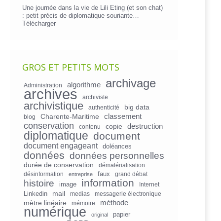
Une journée dans la vie de Lili Eting (et son chat)
: petit précis de diplomatique souriante…
Télécharger
GROS ET PETITS MOTS
archivage
algorithme
Administration
archives
archiviste
archivistique
big data
authenticité
Charente-Maritime
classement
blog
conservation
copie
destruction
contenu
diplomatique
document
document engageant
doléances
données
données personnelles
durée de conservation
dématérialisation
faux
désinformation
grand débat
entreprise
information
histoire
image
Internet
mail
Linkedin
medias
messagerie électronique
mètre linéaire
méthode
mémoire
numérique
papier
original