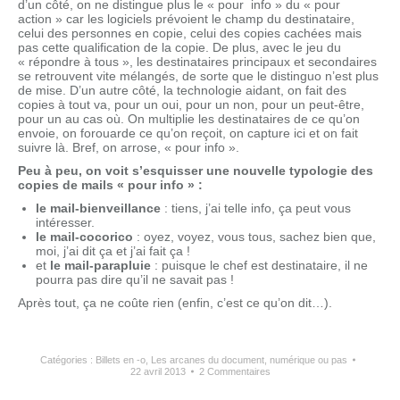
d’un côté, on ne distingue plus le « pour info » du « pour
action » car les logiciels prévoient le champ du destinataire,
celui des personnes en copie, celui des copies cachées mais
pas cette qualification de la copie. De plus, avec le jeu du
« répondre à tous », les destinataires principaux et secondaires
se retrouvent vite mélangés, de sorte que le distinguo n’est plus
de mise. D’un autre côté, la technologie aidant, on fait des
copies à tout va, pour un oui, pour un non, pour un peut-être,
pour un au cas où. On multiplie les destinataires de ce qu’on
envoie, on forouarde ce qu’on reçoit, on capture ici et on fait
suivre là. Bref, on arrose, « pour info ».
Peu à peu, on voit s’esquisser une nouvelle typologie des
copies de mails « pour info » :
le mail-bienveillance
: tiens, j’ai telle info, ça peut vous
intéresser.
le mail-cocorico
: oyez, voyez, vous tous, sachez bien que,
moi, j’ai dit ça et j’ai fait ça !
et
le mail-parapluie
: puisque le chef est destinataire, il ne
pourra pas dire qu’il ne savait pas !
Après tout, ça ne coûte rien (enfin, c’est ce qu’on dit…).
Catégories :
Billets en -o
,
Les arcanes du document, numérique ou pas
22 avril 2013
2 Commentaires