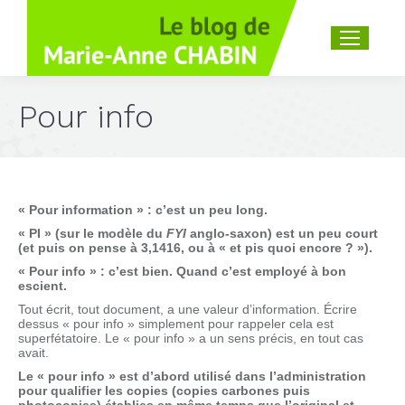
Recherche
:
Pour info
« Pour information » : c’est un peu long.
« PI » (sur le modèle du
FYI
anglo-saxon) est un peu court
(et puis on pense à 3,1416, ou à « et pis quoi encore ?
»).
« Pour info » : c’est bien. Quand c’est employé à bon
escient.
Tout écrit, tout document, a une valeur d’information. Écrire
dessus « pour info » simplement pour rappeler cela est
superfétatoire. Le « pour info » a un sens précis, en tout cas
avait.
Le « pour info » est d’abord utilisé dans l’administration
pour qualifier les copies (copies carbones puis