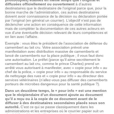
photocopies) établies en même temps que l’original et
diffusées officiellement ou ouvertement
à d’autres
destinataires que le destinataire de l’original parce que, pour la
bonne marche de l’administration, ces autres destinataires
doivent avoir connaissance de la décision ou déclaration portée
par l’original (en général un courrier). L’objectif n’est pas de
déclencher une action en conséquence de cette information
mais de compléter la documentation de ces autres acteurs en
vue d’une éventuelle décision relevant de leurs compétences et
en lien avec l’affaire.
Exemple : vous êtes le président de l’association de défense du
camembert au lait cru.
Votre association prévoit une
manifestation avec distribution massive de camemberts et
lancé de camemberts sur la place publique ; il vous faut donc
une autorisation. Le préfet (parce qu’il aime secrètement le
camembert au lait cru, comme le prince Charles) prend un
arrêté vous autorisant à manifester, avec « copie pour info » au
chef de la police, « copie pour info » au responsable du service
de nettoyage des rues et « copie pour info » au directeur des
services vétérinaires (n’allez-vous pas diffuser des camemberts
porteurs de microbes dangereux pour la santé publique ?).
Dans un deuxième temps, le « pour info » est une mention
que le récipiendaire d’un document ajoute au document
qu’il a reçu ou à la copie de ce document avant de le
diffuser à des destinataires secondaires placés sous son
autorité.
C’est ce qui se passe classiquement dans les
administrations et les entreprises où le courrier papier suit un