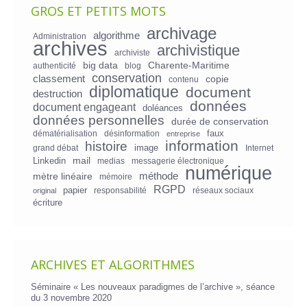
GROS ET PETITS MOTS
archivage
algorithme
Administration
archives
archivistique
archiviste
big data
Charente-Maritime
authenticité
blog
conservation
classement
copie
contenu
diplomatique
document
destruction
données
document engageant
doléances
données personnelles
durée de conservation
faux
dématérialisation
désinformation
entreprise
information
histoire
image
grand débat
Internet
mail
Linkedin
medias
messagerie électronique
numérique
mètre linéaire
méthode
mémoire
RGPD
papier
responsabilité
réseaux sociaux
original
écriture
ARCHIVES ET ALGORITHMES
Séminaire « Les nouveaux paradigmes de l’archive », séance
du 3 novembre 2020