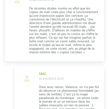
dit
:
De récentes études montre en effet que les
copies de mail coûte plus cher à l’environnement
qu’une impression papier (les serveurs ça
consomme de l’électricité et ça chauffe). Une
directrice d’une grande administration me disait
l’année dernière qu’elle recevait 60 mails… par
heure, pfouuhh. D’ailleurs en matière de chiffre
sur les mails, c’est un peu la course au chiffre le
plus effarant. Ce qui me fait imaginer parfois la
boîte mail comme un vaste sable mouvant, où
existe le risque qu’aucun mail, même le plus
engageant, ne sorte vivant, pris au piège de la
masse informe des « copies cachées ».
MAC
dit
25 avril 2013 à 18:29
:
Vous avez raison, Vanessa, on n’a pas fini
de dénoncer ce phénomène formidable (au
sens de terrible). C’est ça la magie
paradoxale du numérique : on arrose toute
la journée et on se retrouve dans les
sables mouvants où rien ne pousse ;-).
Pour ma part, j’en remettrai une couche