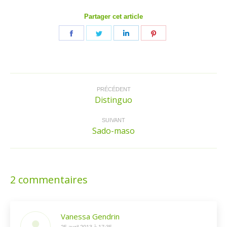
Partager cet article
Partager
Partager
Partager
Partager
sur
sur
sur
sur
Facebook
Twitter
LinkedIn
Pinterest
Navigation
article
PRÉCÉDENT
Distinguo
Article
précédent
:
SUIVANT
Sado-maso
Article
suivant
:
2 commentaires
Vanessa Gendrin
25 avril 2013 à 17:35