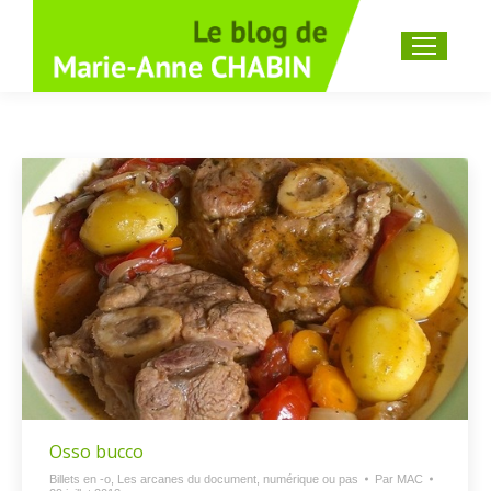
Recherche
:
Osso bucco
Billets en -o
,
Les arcanes du document, numérique ou pas
Par
MAC