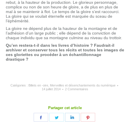
rebut, à la hauteur de la production. Le glorieux personnage,
complice ou non de son heure de gloire, a de plus en plus de
mal à se maintenir à flot. Le temps de la gloire s’est raccourci.
La gloire qui se voulait éternelle est marquée du sceau de
l’éphémérité.
La gloire ne dépend plus de la hauteur de la montagne et de
l’adhésion d’un large public ; elle dépend de la conviction de
chaque individu que sa montagne culmine au niveau du trottoir.
Qu’en restera-t-il dans les livres d’histoire ? Faudrait-il
archiver et conserver tous les récits et toutes les images de
ces gloriettes ou procéder à un échantillonnage
drastique ?
Catégories :
Billets en -oire
,
Merveilles et désenchantements du numérique
14 juillet 2014
2 Commentaires
Partager cet article
Partager
Partager
Partager
Partager
sur
sur
sur
sur