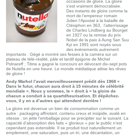
occasions de gloire. La gloire
s’est vraiment démocratisée.
Des instants de gloire comme la
mort de l’empereur romain
Julien l’Apostat à la bataille de
Ctésiphon en 363, l’atterrissage
de Charles Lindberg au Bourget
en 1927 ou la remise du prix
Nobel de la paix à Aung San Suu
Kyi en 1991 sont noyés sous
des événements autrement
importants : Gégé a montré ses fesses à la caméra sur un
plateau de télé-réalité, pâle et tardif épigone de Michel
Polnareff ; Titine a gagné le concours en dévorant dix-sept pots
de Nutella en une heure. Le monde médiatique attise les rêves
de gloire !
Andy Warhol l’avait merveilleusement prédit dès 1968 «
Dans le futur, chacun aura droit à 15 minutes de célébrité
mondiale ». Nous y sommes, le « droit à » la gloire de
chacun a conduit à sa quartdheurisation. Et dépêchez-
vous, il y en a d’autres qui attendent derrière !
La gloire est devenue un bien de consommation comme un
autre : packaging affriolant, contenu creux et insipide, avalé en
vitesse ; on jette l’emballage pour se précipiter sur le suivant. La
capacité d’absorption des faits « glorieux » par le public n’est
cependant pas extensible. Il se produit tout naturellement un
empilement, une saturation, puis un tri, une décantation, un