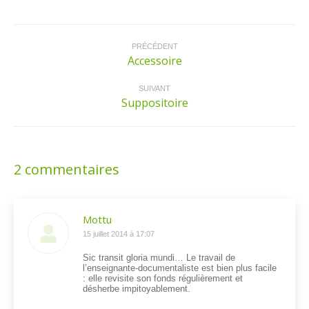
Facebook
Twitter
LinkedIn
Pinterest
Navigation
article
PRÉCÉDENT
Accessoire
Article
précédent
:
SUIVANT
Suppositoire
Article
suivant
:
2 commentaires
Mottu
dit
15 juillet 2014 à 17:07
:
Sic transit gloria mundi… Le travail de
l’enseignante-documentaliste est bien plus facile
: elle revisite son fonds régulièrement et
désherbe impitoyablement.