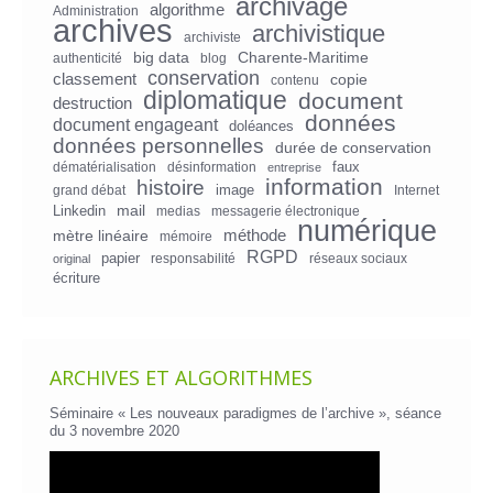
archivage
algorithme
Administration
archives
archivistique
archiviste
big data
Charente-Maritime
authenticité
blog
conservation
classement
copie
contenu
diplomatique
document
destruction
données
document engageant
doléances
données personnelles
durée de conservation
faux
dématérialisation
désinformation
entreprise
information
histoire
image
grand débat
Internet
mail
Linkedin
medias
messagerie électronique
numérique
mètre linéaire
méthode
mémoire
RGPD
papier
responsabilité
réseaux sociaux
original
écriture
ARCHIVES ET ALGORITHMES
Séminaire « Les nouveaux paradigmes de l’archive », séance
du 3 novembre 2020