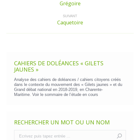
Grégoire
Article
précédent
:
SUIVANT
Caquetoire
Article
suivant
:
CAHIERS DE DOLÉANCES « GILETS
JAUNES »
Analyse des cahiers de doléances / cahiers citoyens créés
dans le contexte du mouvement des « Gilets jaunes » et du
Grand débat national en 2018-2019, en Charente-
Maritime. Voir le
sommaire de l’étude en cours
RECHERCHER UN MOT OU UN NOM
Recherche
: