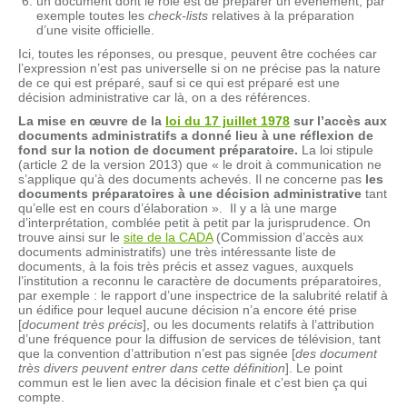
un document dont le rôle est de préparer un événement, par
exemple toutes les
check-lists
relatives à la préparation
d’une visite officielle.
Ici, toutes les réponses, ou presque, peuvent être cochées car
l’expression n’est pas universelle si on ne précise pas la nature
de ce qui est préparé, sauf si ce qui est préparé est une
décision administrative car là, on a des références.
La
mise en œuvre
de la
loi du 17 juillet 1978
sur l’accès aux
document
s
administratifs a donné lieu à une réflexion de
fond sur la notion de document préparatoire.
La loi stipule
(article 2 de la version 2013) que « le droit à communication ne
s’applique qu’à des documents achevés. Il ne concerne pas
les
documents préparatoires à une décision administrative
tant
qu’elle est en cours d’élaboration ». Il y a là une marge
d’interprétation, comblée petit à petit par la jurisprudence. On
trouve ainsi sur le
site de la CADA
(Commission d’accès aux
documents administratifs) une très intéressante liste de
documents, à la fois très précis et assez vagues, auxquels
l’institution a reconnu le caractère de documents préparatoires,
par exemple : le rapport d’une inspectrice de la salubrité relatif à
un édifice pour lequel aucune décision n’a encore été prise
[
document très précis
], ou les documents relatifs à l’attribution
d’une fréquence pour la diffusion de services de télévision, tant
que la convention d’attribution n’est pas signée [
des
document
très divers peuvent entrer dans cette définition
]. Le point
commun est le lien avec la décision finale et c’est bien ça qui
compte.