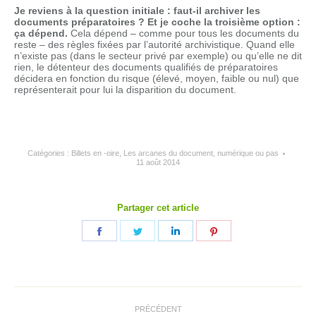
Je reviens à la question initiale : faut-il archiver les
document
s préparatoires ? Et je coche la troisième option :
ça dépend.
Cela dépend – comme pour tous les documents du
reste – des règles fixées par l’autorité archivistique. Quand elle
n’existe pas (dans le secteur privé par exemple) ou qu’elle ne dit
rien, le détenteur des documents qualifiés de préparatoires
décidera en fonction du risque (élevé, moyen, faible ou nul) que
représenterait pour lui la disparition du document.
Catégories :
Billets en -oire
,
Les arcanes du document, numérique ou pas
11 août 2014
Partager cet article
Partager
Partager
Partager
Partager
sur
sur
sur
sur
Facebook
Twitter
LinkedIn
Pinterest
Navigation
article
PRÉCÉDENT