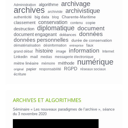
archivage
algorithme
Administration
archives
archivistique
archiviste
big data
Charente-Maritime
authenticité
blog
conservation
classement
copie
contenu
diplomatique
document
destruction
données
document engageant
doléances
données personnelles
durée de conservation
faux
dématérialisation
désinformation
entreprise
information
histoire
image
grand débat
Internet
mail
Linkedin
medias
messagerie électronique
numérique
mètre linéaire
méthode
mémoire
RGPD
papier
responsabilité
réseaux sociaux
original
écriture
ARCHIVES ET ALGORITHMES
Séminaire « Les nouveaux paradigmes de l’archive », séance
du 3 novembre 2020