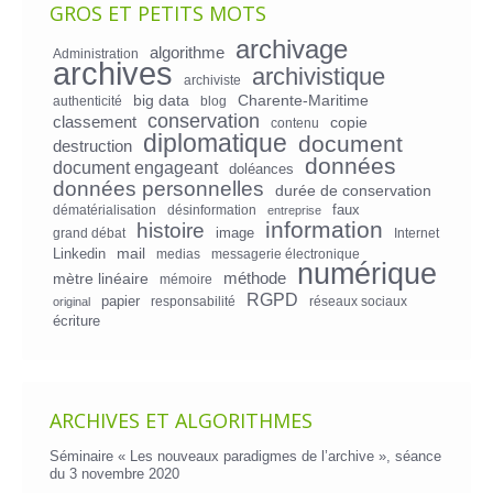
GROS ET PETITS MOTS
archivage
algorithme
Administration
archives
archivistique
archiviste
big data
Charente-Maritime
authenticité
blog
conservation
classement
copie
contenu
diplomatique
document
destruction
données
document engageant
doléances
données personnelles
durée de conservation
faux
dématérialisation
désinformation
entreprise
information
histoire
image
grand débat
Internet
mail
Linkedin
medias
messagerie électronique
numérique
mètre linéaire
méthode
mémoire
RGPD
papier
responsabilité
réseaux sociaux
original
écriture
ARCHIVES ET ALGORITHMES
Séminaire « Les nouveaux paradigmes de l’archive », séance
du 3 novembre 2020