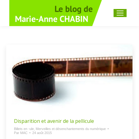
Recherche
:
Disparition et avenir de la pellicule
Billets en -ule
,
Merveilles et désenchantements du numérique
Par
MAC
24 août 2015