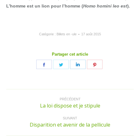
L’homme est un lion pour l’homme (
Homo homini leo est
)
.
Catégorie :
Billets en -ule
17 août 2015
Partager cet article
Partager
Partager
Partager
Partager
sur
sur
sur
sur
Facebook
Twitter
LinkedIn
Pinterest
Navigation
article
PRÉCÉDENT
La loi dispose et je stipule
Article
précédent
:
SUIVANT
Disparition et avenir de la pellicule
Article
suivant
: