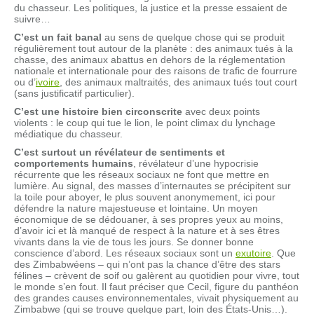
du chasseur. Les politiques, la justice et la presse essaient de
suivre…
C’est un fait banal
au sens de quelque chose qui se produit
régulièrement tout autour de la planète : des animaux tués à la
chasse, des animaux abattus en dehors de la réglementation
nationale et internationale pour des raisons de trafic de fourrure
ou d’
ivoire
, des animaux maltraités, des animaux tués tout court
(sans justificatif particulier).
C’est une histoire bien circonscrite
avec deux points
violents : le coup qui tue le lion, le point climax du lynchage
médiatique du chasseur.
C’est surtout un révélateur de sentiments et
comportements humains
, révélateur d’une hypocrisie
récurrente que les réseaux sociaux ne font que mettre en
lumière. Au signal, des masses d’internautes se précipitent sur
la toile pour aboyer, le plus souvent anonymement, ici pour
défendre la nature majestueuse et lointaine. Un moyen
économique de se dédouaner, à ses propres yeux au moins,
d’avoir ici et là manqué de respect à la nature et à ses êtres
vivants dans la vie de tous les jours. Se donner bonne
conscience d’abord. Les réseaux sociaux sont un
exutoire
. Que
des Zimbabwéens – qui n’ont pas la chance d’être des stars
félines – crèvent de soif ou galèrent au quotidien pour vivre, tout
le monde s’en fout. Il faut préciser que Cecil, figure du panthéon
des grandes causes environnementales, vivait physiquement au
Zimbabwe (qui se trouve quelque part, loin des États-Unis…).