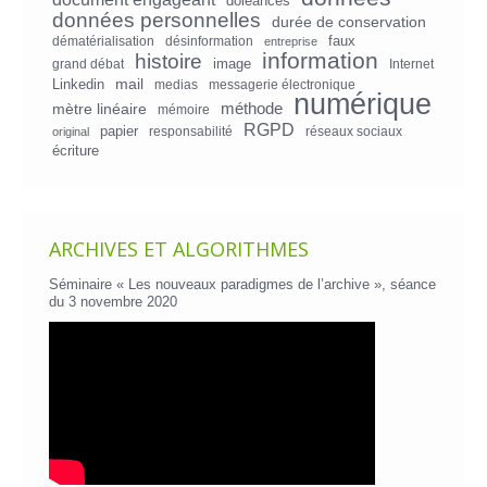
doléances
données personnelles
durée de conservation
faux
dématérialisation
désinformation
entreprise
information
histoire
image
grand débat
Internet
mail
Linkedin
medias
messagerie électronique
numérique
mètre linéaire
méthode
mémoire
RGPD
papier
responsabilité
réseaux sociaux
original
écriture
ARCHIVES ET ALGORITHMES
Séminaire « Les nouveaux paradigmes de l’archive », séance
du 3 novembre 2020