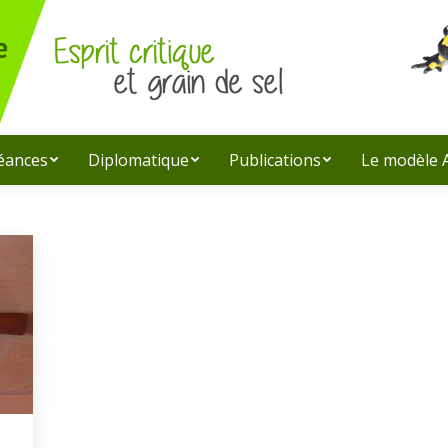
léances
Diplomatique
Publications
Le modèle