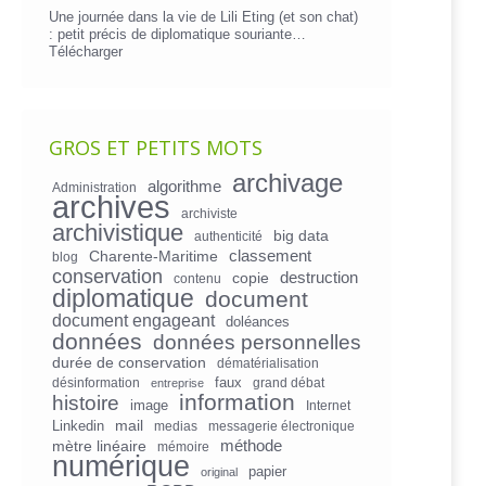
Une journée dans la vie de Lili Eting (et son chat)
: petit précis de diplomatique souriante…
Télécharger
GROS ET PETITS MOTS
archivage
algorithme
Administration
archives
archiviste
archivistique
big data
authenticité
Charente-Maritime
classement
blog
conservation
copie
destruction
contenu
diplomatique
document
document engageant
doléances
données
données personnelles
durée de conservation
dématérialisation
faux
désinformation
grand débat
entreprise
information
histoire
image
Internet
mail
Linkedin
medias
messagerie électronique
mètre linéaire
méthode
mémoire
numérique
papier
original