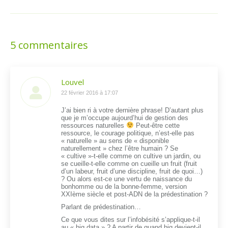
suivant
:
5 commentaires
Louvel
dit
22 février 2016 à 17:07
:
J’ai bien ri à votre dernière phrase! D’autant plus
que je m’occupe aujourd’hui de gestion des
ressources naturelles
Peut-être cette
ressource, le courage politique, n’est-elle pas
« naturelle » au sens de « disponible
naturellement » chez l’être humain ? Se
« cultive »-t-elle comme on cultive un jardin, ou
se cueille-t-elle comme on cueille un fruit (fruit
d’un labeur, fruit d’une discipline, fruit de quoi…)
? Ou alors est-ce une vertu de naissance du
bonhomme ou de la bonne-femme, version
XXIème siècle et post-ADN de la prédestination ?
Parlant de prédestination…
Ce que vous dites sur l’infobésité s’applique-t-il
au « big data » ? A partir de quand big devient-il