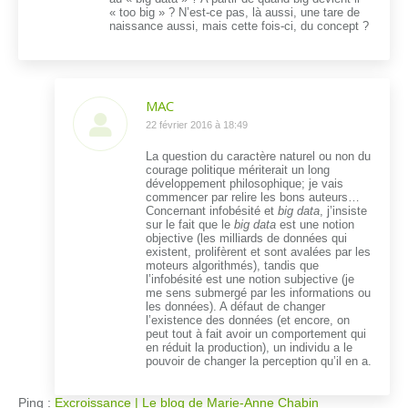
« too big » ? N’est-ce pas, là aussi, une tare de
naissance aussi, mais cette fois-ci, du concept ?
MAC
dit
22 février 2016 à 18:49
:
La question du caractère naturel ou non du
courage politique mériterait un long
développement philosophique; je vais
commencer par relire les bons auteurs…
Concernant infobésité et
big data
, j’insiste
sur le fait que le
big data
est une notion
objective (les milliards de données qui
existent, prolifèrent et sont avalées par les
moteurs algorithmés), tandis que
l’infobésité est une notion subjective (je
me sens submergé par les informations ou
les données). A défaut de changer
l’existence des données (et encore, on
peut tout à fait avoir un comportement qui
en réduit la production), un individu a le
pouvoir de changer la perception qu’il en a.
Ping :
Excroissance | Le blog de Marie-Anne Chabin