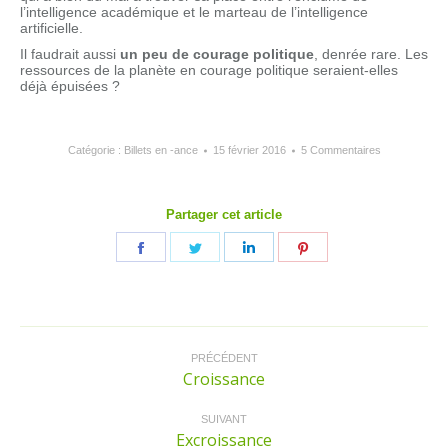
l’intelligence académique et le marteau de l’intelligence
artificielle.
Il faudrait aussi
un peu de courage politique
, denrée rare. Les
ressources de la planète en courage politique seraient-elles
déjà épuisées ?
Catégorie :
Billets en -ance
15 février 2016
5 Commentaires
Partager cet article
Partager
Partager
Partager
Partager
sur
sur
sur
sur
Facebook
Twitter
LinkedIn
Pinterest
Navigation
article
PRÉCÉDENT
Croissance
Article
précédent
:
SUIVANT
Excroissance
Article