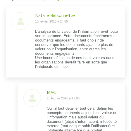
Natalie Bissonnette
dit
15 février 2016 à 14:55
:
L’analyse de la valeur de l’information revêt toute
son importance. Entre documents éphémères et
documents engageants, il faut choisir de
conserver que les documents ayant le plus de
valeur pour l’organisation, entre autres les
documents engageants.
Une bonne définition de ces deux valeurs dans
les organisations devrait faire en sorte que
l’infobésité diminue.
MAC
dit
15 février 2016 à 17:03
:
Oui, il faut détailler tout cela, définir les
concepts pertinents aujourd’hui: valeur de
l’information mais aussi valeur du
document (objet d’information), infobésité
externe (tout ce que subit l’utilisateur) et
infobésité interne (ce que produit