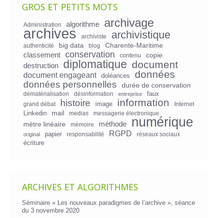
GROS ET PETITS MOTS
archivage
algorithme
Administration
archives
archivistique
archiviste
big data
Charente-Maritime
authenticité
blog
conservation
classement
copie
contenu
diplomatique
document
destruction
données
document engageant
doléances
données personnelles
durée de conservation
faux
dématérialisation
désinformation
entreprise
information
histoire
image
grand débat
Internet
mail
Linkedin
medias
messagerie électronique
numérique
mètre linéaire
méthode
mémoire
RGPD
papier
responsabilité
réseaux sociaux
original
écriture
ARCHIVES ET ALGORITHMES
Séminaire « Les nouveaux paradigmes de l’archive », séance
du 3 novembre 2020