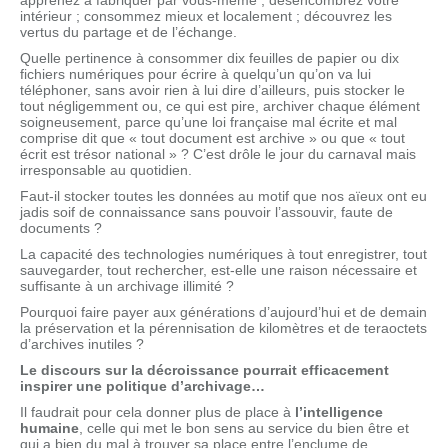
apprenez à fabriquer par vous-même ; désencombrez votre
intérieur ; consommez mieux et localement ; découvrez les
vertus du partage et de l’échange.
Quelle pertinence à consommer dix feuilles de papier ou dix
fichiers numériques pour écrire à quelqu’un qu’on va lui
téléphoner, sans avoir rien à lui dire d’ailleurs, puis stocker le
tout négligemment ou, ce qui est pire, archiver chaque élément
soigneusement, parce qu’une loi française mal écrite et mal
comprise dit que « tout document est archive » ou que « tout
écrit est trésor national » ? C’est drôle le jour du carnaval mais
irresponsable au quotidien.
Faut-il stocker toutes les données au motif que nos aïeux ont eu
jadis soif de connaissance sans pouvoir l’assouvir, faute de
documents ?
La capacité des technologies numériques à tout enregistrer, tout
sauvegarder, tout rechercher, est-elle une raison nécessaire et
suffisante à un archivage illimité ?
Pourquoi faire payer aux générations d’aujourd’hui et de demain
la préservation et la pérennisation de kilomètres et de teraoctets
d’archives inutiles ?
Le discours sur la décroissance pourrait efficacement
inspirer une politique d’archivage…
Il faudrait pour cela donner plus de place à
l’intelligence
humaine
, celle qui met le bon sens au service du bien être et
qui a bien du mal à trouver sa place entre l’enclume de