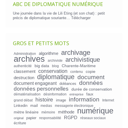
ABC DE DIPLOMATIQUE NUMÉRIQUE
Une journée dans la vie de Lili Eting (et son chat) : petit
précis de diplomatique souriante…
Télécharger
GROS ET PETITS MOTS
archivage
algorithme
Administration
archives
archivistique
archiviste
big data
Charente-Maritime
authenticité
blog
conservation
classement
copie
contenu
diplomatique
document
destruction
données
document engageant
doléances
données personnelles
durée de conservation
faux
dématérialisation
désinformation
entreprise
information
histoire
image
grand débat
Internet
mail
Linkedin
medias
messagerie électronique
numérique
mètre linéaire
méthode
mémoire
RGPD
papier
responsabilité
réseaux sociaux
original
écriture