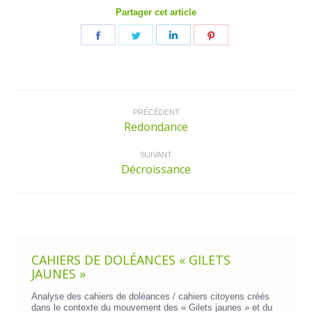
Partager cet article
Partager
Partager
Partager
Partager
sur
sur
sur
sur
Facebook
Twitter
LinkedIn
Pinterest
Navigation
article
PRÉCÉDENT
Redondance
Article
précédent
:
SUIVANT
Décroissance
Article
suivant
:
CAHIERS DE DOLÉANCES « GILETS
JAUNES »
Analyse des cahiers de doléances / cahiers citoyens créés
dans le contexte du mouvement des « Gilets jaunes » et du