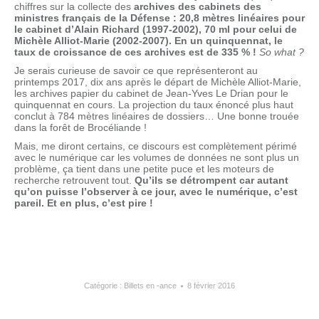
chiffres sur la collecte des
archives des cabinets des
ministres français de la Défense : 20,8 mètres linéaires pour
le cabinet d’Alain Richard (1997-2002), 70 ml pour celui de
Michèle Alliot-Marie (2002-2007). En un quinquennat, le
taux de croissance de ces archives est de 335 % !
So what ?
Je serais curieuse de savoir ce que représenteront au
printemps 2017, dix ans après le départ de Michèle Alliot-Marie,
les archives papier du cabinet de Jean-Yves Le Drian pour le
quinquennat en cours. La projection du taux énoncé plus haut
conclut à 784 mètres linéaires de dossiers… Une bonne trouée
dans la forêt de Brocéliande !
Mais, me diront certains, ce discours est complètement périmé
avec le numérique car les volumes de données ne sont plus un
problème, ça tient dans une petite puce et les moteurs de
recherche retrouvent tout.
Qu’ils se détrompent car autant
qu’on puisse l’observer à ce jour,
avec le numérique, c’est
pareil. Et en plus, c’est pire !
Catégorie :
Billets en -ance
8 février 2016