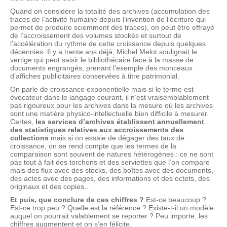
Quand on considère la totalité des archives (accumulation des
traces de l’activité humaine depuis l’invention de l’écriture qui
permet de produire sciemment des traces), on peut être effrayé
de l’accroissement des volumes stockés et surtout de
l’accélération du rythme de cette croissance depuis quelques
décennies. Il y a trente ans déjà, Michel Melot soulignait le
vertige qui peut saisir le bibliothécaire face à la masse de
documents engrangés, prenant l’exemple des monceaux
d’affiches publicitaires conservées à titre patrimonial.
On parle de croissance exponentielle mais si le terme est
évocateur dans le langage courant, il n’est vraisemblablement
pas rigoureux pour les archives dans la mesure où les archives
sont une matière physico-intellectuelle bien difficile à mesurer.
Certes,
les services d’archives établissent annuellement
des statistiques relatives aux accroissements des
collections
mais si on essaie de dégager des taux de
croissance, on se rend compte que les termes de la
comparaison sont souvent de natures hétérogènes : ce ne sont
pas tout à fait des torchons et des serviettes que l’on compare
mais des flux avec des stocks, des boîtes avec des documents,
des actes avec des pages, des informations et des octets, des
originaux et des copies…
Et puis, que conclure de ces chiffres ?
Est-ce beaucoup ?
Est-ce trop peu ? Quelle est la référence ? Existe-t-il un modèle
auquel on pourrait valablement se reporter ? Peu importe, les
chiffres augmentent et on s’en félicite.