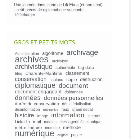
Une journée dans la vie de Lili Eting (et son chat)
: petit précis de diplomatique souriante…
Télécharger
GROS ET PETITS MOTS
archivage
algorithme
Administration
archives
archiviste
archivistique
big data
authenticité
Charente-Maritime
classement
blog
conservation
copie
destruction
contenu
diplomatique
document
document engageant
doléances
données
données personnelles
durée de conservation
dématérialisation
faux
désinformation
grand débat
entreprise
information
histoire
image
Internet
mail
Linkedin
medias
messagerie électronique
mètre linéaire
méthode
mémoire
numérique
papier
original