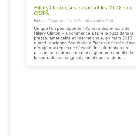
Hillary Clinton, ses e-mails et les MOOCs du
CR2PA
Ecriture
,
Pédagogie
Par
MAC
30 novembre 2016
Ce que l’on peut appeler « l’affaire des e-mails de
Hillary Clinton » a commencé à faire le buzz dans la
presse, américaine et internationale, en mars 2015
quand l’ancienne Secrétaire d’État est accusée d’avo
dérogé aux règles de sécurité de l’information en
utilisant une adresse de messagerie personnelle dan
le cadre des échanges diplomatiques et donc…