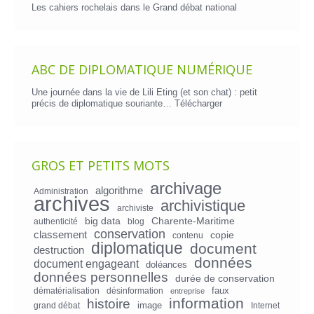
Les cahiers rochelais dans le Grand débat national
ABC DE DIPLOMATIQUE NUMÉRIQUE
Une journée dans la vie de Lili Eting (et son chat) : petit
précis de diplomatique souriante…
Télécharger
GROS ET PETITS MOTS
archivage
algorithme
Administration
archives
archivistique
archiviste
big data
Charente-Maritime
authenticité
blog
conservation
classement
copie
contenu
diplomatique
document
destruction
données
document engageant
doléances
données personnelles
durée de conservation
faux
dématérialisation
désinformation
entreprise
information
histoire
image
grand débat
Internet