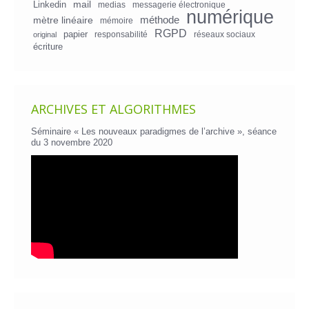
mail
Linkedin
medias
messagerie électronique
numérique
mètre linéaire
méthode
mémoire
RGPD
papier
responsabilité
réseaux sociaux
original
écriture
ARCHIVES ET ALGORITHMES
Séminaire « Les nouveaux paradigmes de l’archive », séance
du 3 novembre 2020