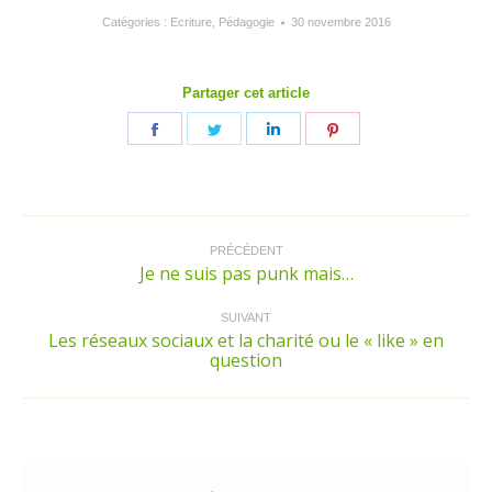
Catégories :
Ecriture
,
Pédagogie
30 novembre 2016
Partager cet article
Partager
Partager
Partager
Partager
sur
sur
sur
sur
Facebook
Twitter
LinkedIn
Pinterest
Navigation
article
PRÉCÉDENT
Je ne suis pas punk mais…
Article
précédent
:
SUIVANT
Les réseaux sociaux et la charité ou le « like » en
Article
question
suivant
: