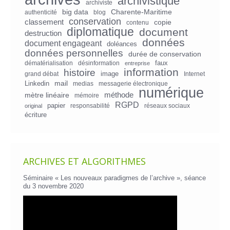
archivistique
archiviste
big data
Charente-Maritime
authenticité
blog
conservation
classement
copie
contenu
diplomatique
document
destruction
données
document engageant
doléances
données personnelles
durée de conservation
faux
dématérialisation
désinformation
entreprise
information
histoire
image
grand débat
Internet
mail
Linkedin
medias
messagerie électronique
numérique
mètre linéaire
méthode
mémoire
RGPD
papier
responsabilité
réseaux sociaux
original
écriture
ARCHIVES ET ALGORITHMES
Séminaire « Les nouveaux paradigmes de l’archive », séance
du 3 novembre 2020