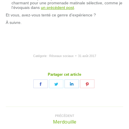
charmant pour une promenade matinale sélective, comme je
l’évoquais dans
un précédent post
.
Et vous, avez-vous tenté ce genre d’expérience ?
À suivre.
Catégorie :
Réseaux sociaux
31 août 2017
Partager cet article
Partager
Partager
Partager
Partager
sur
sur
sur
sur
Facebook
Twitter
LinkedIn
Pinterest
Navigation
article
PRÉCÉDENT
Merdouille
Article
précédent