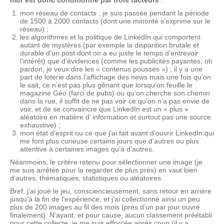
mur est donc conditionné par trois facteurs
:
mon réseau de contacts ; je suis passée pendant la période
de 1500 à 2000 contacts (dont une minorité s’exprime sur le
réseau) ;
les algorithmes et la politique de LinkedIn qui comportent
autant de mystères (par exemple la disparition brutale et
durable d’un post dont on a eu juste le temps d’entrevoir
l’intérêt) que d’évidences (comme les publicités payantes, oh
pardon, je veux dire les « contenus poussés ») ; il y a une
part de loterie dans l’affichage des news mais une fois qu’on
le sait, ce n’est pas plus gênant que lorsqu’on feuille le
magazine Géo (farci de pubs) ou qu’on cherche son chemin
dans la rue, il suffit de ne pas voir ce qu’on n’a pas envie de
voir, et de se convaincre que LinkedIn est un « plus »
aléatoire en matière d’ information et surtout pas une source
exhaustive) ;
mon état d’esprit ou ce que j’ai fait avant d’ouvrir LinkedIn qui
me font plus curieuse certains jours que d’autres ou plus
attentive à certaines images qu’à d’autres.
Néanmoins, le critère retenu pour sélectionner une image (je
me suis arrêtée pour la regarder de plus près) en vaut bien
d’autres, thématiques, statistiques ou aléatoires.
Bref, j’ai joué le jeu, consciencieusement, sans retour en arrière
jusqu’à la fin de l’expérience, et j’ai collectionné ainsi un peu
plus de 200 images au fil des mois (près d’un par jour ouvré
finalement). N’ayant, et pour cause, aucun classement préétabli
pour cette collecte, je me suis efforcée après coup (il y a