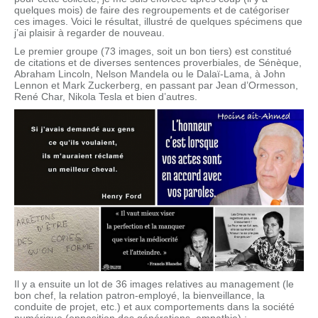
quelques mois) de faire des regroupements et de catégoriser
ces images. Voici le résultat, illustré de quelques spécimens que
j’ai plaisir à regarder de nouveau.
Le premier groupe (73 images, soit un bon tiers) est constitué
de citations et de diverses sentences proverbiales, de Sénèque,
Abraham Lincoln, Nelson Mandela ou le Dalaï-Lama, à John
Lennon et Mark Zuckerberg, en passant par Jean d’Ormesson,
René Char, Nikola Tesla et bien d’autres.
Il y a ensuite un lot de 36 images relatives au management (le
bon chef, la relation patron-employé, la bienveillance, la
conduite de projet, etc.) et aux comportements dans la société
numérique (opposition des générations, empathie) :