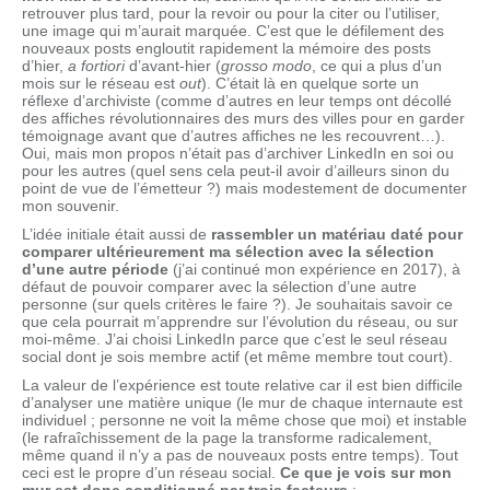
retrouver plus tard, pour la revoir ou pour la citer ou l’utiliser,
une image qui m’aurait marquée. C’est que le défilement des
nouveaux posts engloutit rapidement la mémoire des posts
d’hier,
a fortiori
d’avant-hier (
grosso modo
, ce qui a plus d’un
mois sur le réseau est
out
). C’était là en quelque sorte un
réflexe d’archiviste (comme d’autres en leur temps ont décollé
des affiches révolutionnaires des murs des villes pour en garder
témoignage avant que d’autres affiches ne les recouvrent…).
Oui, mais mon propos n’était pas d’archiver LinkedIn en soi ou
pour les autres (quel sens cela peut-il avoir d’ailleurs sinon du
point de vue de l’émetteur ?) mais modestement de documenter
mon souvenir.
L’idée initiale était aussi de
rassembler un matériau daté pour
comparer ultérieurement ma sélection avec la sélection
d’une autre période
(j’ai continué mon expérience en 2017), à
défaut de pouvoir comparer avec la sélection d’une autre
personne (sur quels critères le faire ?). Je souhaitais savoir ce
que cela pourrait m’apprendre sur l’évolution du réseau, ou sur
moi-même. J’ai choisi LinkedIn parce que c’est le seul réseau
social dont je sois membre actif (et même membre tout court).
La valeur de l’expérience est toute relative car il est bien difficile
d’analyser une matière unique (le mur de chaque internaute est
individuel ; personne ne voit la même chose que moi) et instable
(le rafraîchissement de la page la transforme radicalement,
même quand il n’y a pas de nouveaux posts entre temps). Tout
ceci est le propre d’un réseau social.
Ce que je vois sur mon