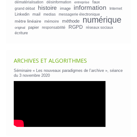
faux
dématérialisation
désinformation
entreprise
information
histoire
image
grand débat
Internet
mail
Linkedin
medias
messagerie électronique
numérique
mètre linéaire
méthode
mémoire
RGPD
papier
responsabilité
réseaux sociaux
original
écriture
ARCHIVES ET ALGORITHMES
Séminaire « Les nouveaux paradigmes de l’archive », séance
du 3 novembre 2020