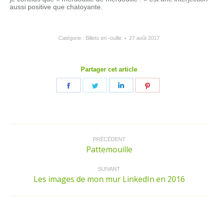
aussi positive que chatoyante.
Catégorie :
Billets en -ouille
27 août 2017
Partager cet article
Partager
Partager
Partager
Partager
sur
sur
sur
sur
Facebook
Twitter
LinkedIn
Pinterest
Navigation
article
PRÉCÉDENT
Pattemouille
Article
précédent
:
SUIVANT
Les images de mon mur LinkedIn en 2016
Article
suivant
: