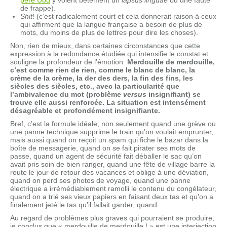
père Ubu
y voient bêtement un
lapsus linguae
ou une faute
de frappe).
Shit
! (c’est radicalement court et cela donnerait raison à ceux
qui affirment que la langue française a besoin de plus de
mots, du moins de plus de lettres pour dire les choses).
Non, rien de mieux, dans certaines circonstances que cette
expression à la redondance étudiée qui intensifie le constat et
souligne la profondeur de l’émotion.
Merdouille de merdouille,
c’est comme rien de rien, comme le blanc de blanc, la
crème de la crème, la der des ders, la fin des fins, les
siècles des siècles, etc., avec la particularité que
l’ambivalence du mot (problème
versus
insignifiant) se
trouve elle aussi renforcée. La situation est intensément
désagréable et profondément insignifiante.
Bref, c’est la formule idéale, non seulement quand une grève ou
une panne technique supprime le train qu’on voulait emprunter,
mais aussi quand on reçoit un spam qui fiche le bazar dans la
boîte de messagerie, quand on se fait pirater ses mots de
passe, quand un agent de sécurité fait déballer le sac qu’on
avait pris soin de bien ranger, quand une fête de village barre la
route le jour de retour des vacances et oblige à une déviation,
quand on perd ses photos de voyage, quand une panne
électrique a irrémédiablement ramolli le contenu du congélateur,
quand on a trié ses vieux papiers en faisant deux tas et qu’on a
finalement jeté le tas qu’il fallait garder, quand…
Au regard de problèmes plus graves qui pourraient se produire,
je conclus que « merdouille de merdouille ! » est une interjection